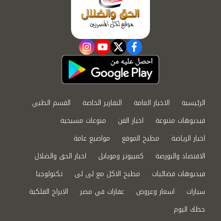
instagram
youtube
twitter
facebook
الرئيسية
الاخبار العامة
التقارير الخاصة
القسم الطبي
فيديوهات متنوعة
اخبار الفن
منوعات مسيحية
اخبار الرياضة
مطبخ الموقع
مواضيع عامة
الاقتصاد والبورصة
كمبيوتر وموبايل
اخبار الحق والضلال
فيديوهات فضائيات
مطبخ الاكل مع لى لى
تكنولوجيا
سيارات
اسعار وعروض
عقارات في مصر
الابراج الفلكية
حظك اليوم