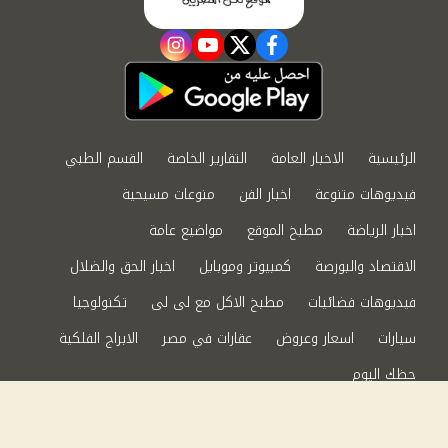
instagram
youtube
twitter
facebook
الرئيسية
الاخبار العامة
التقارير الخاصة
القسم الطبي
فيديوهات متنوعة
اخبار الفن
منوعات مسيحية
اخبار الرياضة
مطبخ الموقع
مواضيع عامة
الاقتصاد والبورصة
كمبيوتر وموبايل
اخبار الحق والضلال
فيديوهات فضائيات
مطبخ الاكل مع لى لى
تكنولوجيا
سيارات
اسعار وعروض
عقارات في مصر
الابراج الفلكية
حظك اليوم
من نحن
سياسة الخصوصية
اتصل بنا