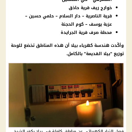
خوارج ريف قرية حاذق
قرية الناصرية – دار السلام – حلمي حسين –
عزبة يوسف – كوم الحجنة
محطة صرف قرية الجرايدة
وأكّدت هندسة
كهرباء
بيلا أن هذه المناطق تخضع للوحة
توزيع "بيلا القديمة" بالكامل.
فصل التيار الكهربائي عن مناطق كاملة في بيلا بكفر الشيخ