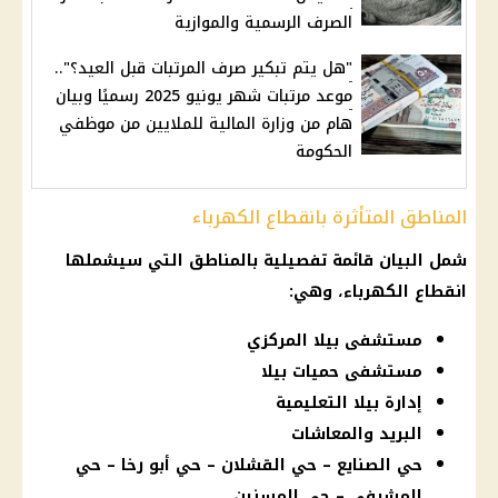
الصرف الرسمية والموازية
"هل يتم تبكير صرف المرتبات قبل العيد؟"..
موعد مرتبات شهر يونيو 2025 رسميًا وبيان
هام من وزارة المالية للملايين من موظفي
الحكومة
المناطق المتأثرة بانقطاع الكهرباء
شمل البيان قائمة تفصيلية بالمناطق التي سيشملها
انقطاع الكهرباء
، وهي:
مستشفى بيلا المركزي
مستشفى حميات بيلا
إدارة بيلا التعليمية
البريد والمعاشات
حي الصنايع – حي القشلان – حي أبو رخا – حي
المشرفي – حي المسنين