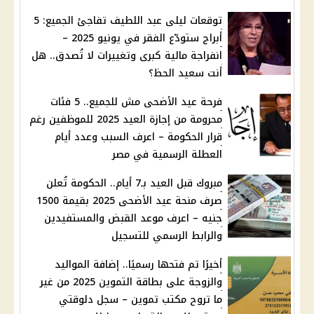
توقعات ليلى عبد اللطيف تفاجئ الجميع: 5
أبراج ستودّع الفقر في يونيو 2025 –
انفراجة مالية كبرى وتغييرات لا تُصدق.. هل
أنت سعيد الحظ؟
فرحة عيد الأضحى مش للجميع.. 5 فئات
محرومة من إجازة العيد 2025 للموظفين رغم
قرار الحكومة – اعرف السبب وعدد أيام
العطلة الرسمية في مصر
مبروك قبل العيد بـ7 أيام.. الحكومة تُعلن
صرف منحة عيد الأضحى 2025 بقيمة 1500
جنيه – اعرف موعد القبض والمستفيدين
والرابط الرسمي للتسجيل
أخيرًا تم فتحها رسميًا.. إضافة المواليد
والزوجة على بطاقة التموين 2025 من غير
ما تروح مكتب تموين – سجل دلوقتي