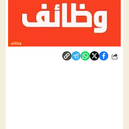
وظائف
شارك