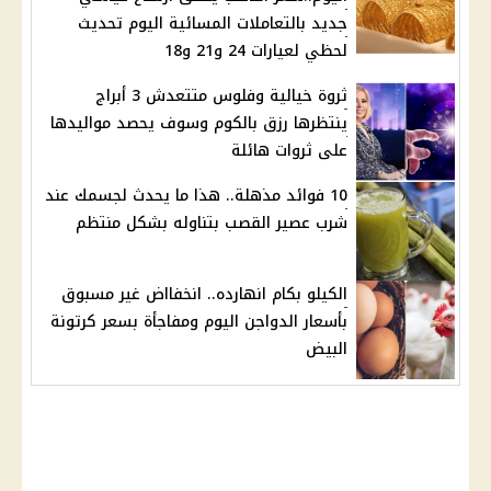
جديد بالتعاملات المسائية اليوم تحديث
لحظي لعيارات 24 و21 و18
ثروة خيالية وفلوس متتعدش 3 أبراج
ينتظرها رزق بالكوم وسوف يحصد مواليدها
على ثروات هائلة
10 فوائد مذهلة.. هذا ما يحدث لجسمك عند
شرب عصير القصب بتناوله بشكل منتظم
الكيلو بكام انهارده.. انخفااض غير مسبوق
بأسعار الدواجن اليوم ومفاجأة بسعر كرتونة
البيض