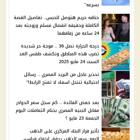
بسرعه"
خناقه حريم هتوصل للحبس.. تفاصيل القصة
الكاملة وحقيقه انفصال مسلم وزوجته بعد
24 ساعه من زفافهما
درجة الحرارة تصل 36 .. موجة حر شديدة
تضرب هذه المناطق وتكشف طقس الغد
السبت 24 مايو 2025
تحذير عاجل من البريد المصري .. رسائل
احتيالية تنتحل اسمك لا تفتح الرابط!”
بعد خفض الفائدة .. كم سجل سعر الدولار
مقابل الجنيه المصري بختام التعاملات اليوم
الجمعة 23 مايو ؟
تأثير قرار البنك المركزي على الذهب
اليوم..سعر الذهب يحقق ارتفاع قياسي