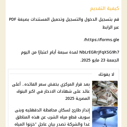
كيفية التقديم
قم بتسجيل الدخول والتسجيل وتحميل المستندات بصيغة PDF
عبر الرابط
https://forms.gle/
NbLrEGRrJFqXSG9h7 لمدة سبعة أيام اعتبارًا من اليوم
الجمعة 23 مايو 2025.
لا يفوتك
بعد قرار المركزي بخفض سعر الفائده.. أعلى
عائد على شهادات الادخار في اكبر البنوك
المصرية 2025
إنذار طارئ لسكان محافظة الدقهليه وبنى
سويف قطع مياه الشرب عن هذه المناطق
غدا والشركة تصدر بيان عاجل "خزنوا المياه