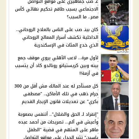
غـ ضب جماهيري على مواقع التواصل
الاجتماعي بسبب طاقم تحكيم نهائي كأس
مصر.. ما السبب؟
كان بينـ صب على الناس بالعلاج الروحاني..
الداخلية تكشف أسرار المعالج الروحاني
الذي خدع المئات في الإسكندرية
لأول مرة… لاعب الأهلي يروي موقف جمع
بينه وبين كريستيانو رونالدو كاد أن يتسبب
في أزمة!!
كل مستأجر له عند المالك مش أقل من 300
جرام ذهب في تلك الأماكن.. "مصطفى
بكري" عن تعديلات قانون الإيجار القديم
"إنفراد لـ الحق والضلال".. أتنفس بصعوبة
وأعيش في ألم… تصريحات من أحمد عبده
ماهر على المتهم في قضية "الطفل
ياسين" تثير الجدل على مواقع التواصل