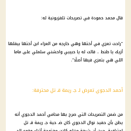
قال محمد حمودة في تصريحات تلفزيونية له:
"راحت تعزي في أختها وهي خارجه من العزاء ابن أختها بيقلها
أزيك يا طنط .. قالت له يا حبيبي واحشني سلملي على ماما
اللي هي بتعزي فيها أصلًا".
أحمد الدجوي تعرض لـ جـ ريمة قـ تل محترفة:
من ضمن التصريحات التي صرح بها محامي أحمد الدجوي أنه
يظن بأن حفيد نوال الدجوي كان ضـ حية جـ ريمة قـ تل
احترافية، حيث أن شرفة منزله كانت مفتوحة أثناء وقوع الحـ