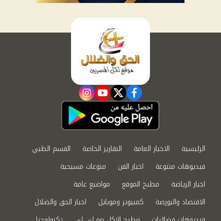
instagram
youtube
twitter
facebook
الرئيسية
الاخبار العامة
التقارير الخاصة
القسم الطبي
فيديوهات متنوعة
اخبار الفن
منوعات مسيحية
اخبار الرياضة
مطبخ الموقع
مواضيع عامة
الاقتصاد والبورصة
كمبيوتر وموبايل
اخبار الحق والضلال
فيديوهات فضائيات
مطبخ الاكل مع لى لى
تكنولوجيا