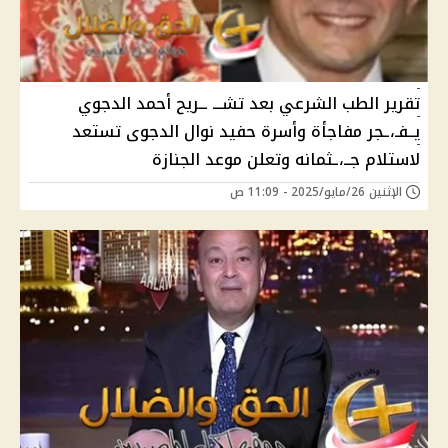
تقرير الطب الشرعي بعد تشـــ ــريح أحمد الدجوي
يــفـ،ـجر مفاجأة وأسرة حفيد نوال الدجوى تستعد
لاستلام جــ،ـثمانه وتعلن موعد الجنازة
الإثنين 26/مايو/2025 - 11:09 ص