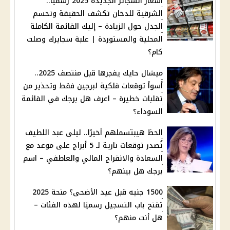
أسعار السجائر الجديدة 2025 رسميًا..
الشرقية للدخان تكشف الحقيقة وتحسم
الجدل حول الزيادة – إليك القائمة الكاملة
المحلية والمستوردة | علبة سجايرك وصلت
كام؟
ميشال حايك يفجرها قبل منتصف 2025..
أسوأ توقعات فلكية لبرجين فقط وتحذير من
تقلبات خطيرة – اعرف هل برجك في القائمة
السوداء؟
الحظ هيبتسملهم أخيرًا.. ليلى عبد اللطيف
تُصدر توقعات نارية لـ 5 أبراج على موعد مع
السعادة والانفراج المالي والعاطفي – اسم
برجك هل بينهم؟
1500 جنيه قبل عيد الأضحى؟ منحة 2025
تفتح باب التسجيل رسميًا لهذه الفئات –
هل أنت منهم؟