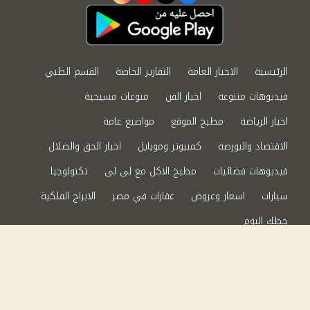
الرئيسية
الاخبار العامة
التقارير الخاصة
القسم الطبي
فيديوهات متنوعة
اخبار الفن
منوعات مسيحية
اخبار الرياضة
مطبخ الموقع
مواضيع عامة
الاقتصاد والبورصة
كمبيوتر وموبايل
اخبار الحق والضلال
فيديوهات فضائيات
مطبخ الاكل مع لى لى
تكنولوجيا
سيارات
اسعار وعروض
عقارات في مصر
الابراج الفلكية
حظك اليوم
من نحن
سياسة الخصوصية
اتصل بنا
©2024 الحق والضلال All Rights Reserved.
Powered by