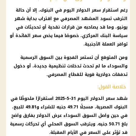
رغم استقرار سعر الدولار اليوم في البنوك، إلا أن حالة
الترقب تسود المشهد المصرفي مع اقتراب بداية شهر
يونيو، وما قد يصاحبه من قرارات نقدية أو تحديثات في
سياسة البنك المركزي، خصوصًا فيما يخص سعر الفائدة أو
توافر العملة الأجنبية.
ومن المتوقع أن تستمر الفجوة بين السوق الرسمية
والسوداء ما لم تحدث تدخلات تنظيمية جديدة، أو دخول
تدفقات دولارية قوية للقطاع المصرفي.
خلاصة القول:
شهد سعر الدولار اليوم 31-5-2025 استقرارًا ملحوظًا في
البنوك المصرية، مسجلًا 49.71 جنيه للشراء و49.81 للبيع،
في حين واصل السوق السوداء عرض الدولار بفارق واضح
بلغ 50.71 جنيه. ويترقب السوق المحلي أي تحركات رسمية
قد تؤثر على السعر في الأيام المقبلة.