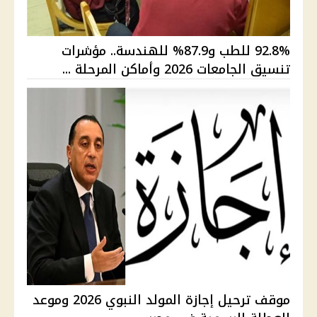
92.8% للطب و87.9% للهندسة.. مؤشرات
تنسيق الجامعات 2026 وأماكن المرحلة ...
موقف ترحيل إجازة المولد النبوي 2026 وموعد