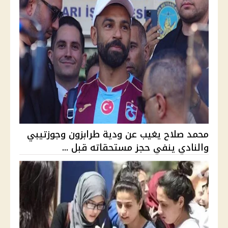
محمد صلاح يغيب عن ودية طرابزون وجوزتيبي
والنادي ينفي حجز مستحقاته قبل ...