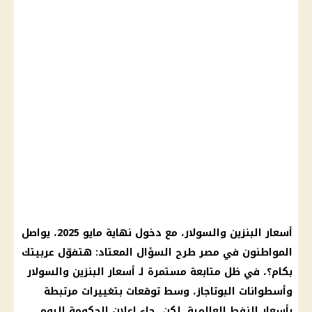
أسعار البنزين والسولار
، مع دخول نهاية
مايو 2025
، يواصل
المواطنون في مصر طرح السؤال المعتاد: هتفوّل عربيتك
بكام؟، في ظل متابعة مستمرة لـ
أسعار البنزين والسولار
وأسطوانات البوتاجاز، وسط
توقعات
بتغييرات مرتبطة
بأسعار النفط العالمية. لكن، جاء إعلان
الحكومة
اليوم