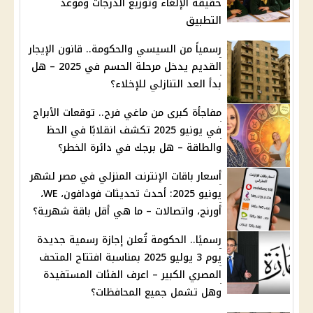
حقيقة الإلغاء وتوزيع الدرجات وموعد
التطبيق
رسمياً من السيسي والحكومة.. قانون الإيجار
القديم يدخل مرحلة الحسم في 2025 – هل
بدأ العد التنازلي للإخلاء؟
مفاجأة كبرى من ماغي فرح.. توقعات الأبراج
في يونيو 2025 تكشف انقلابًا في الحظ
والطاقة – هل برجك في دائرة الخطر؟
أسعار باقات الإنترنت المنزلي في مصر لشهر
يونيو 2025: أحدث تحديثات فودافون، WE،
أورنج، واتصالات – ما هي أقل باقة شهرية؟
رسميًا.. الحكومة تُعلن إجازة رسمية جديدة
يوم 3 يوليو 2025 بمناسبة افتتاح المتحف
المصري الكبير – اعرف الفئات المستفيدة
وهل تشمل جميع المحافظات؟