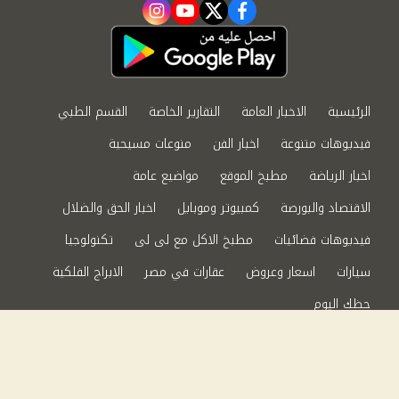
instagram
youtube
twitter
facebook
الرئيسية
الاخبار العامة
التقارير الخاصة
القسم الطبي
فيديوهات متنوعة
اخبار الفن
منوعات مسيحية
اخبار الرياضة
مطبخ الموقع
مواضيع عامة
الاقتصاد والبورصة
كمبيوتر وموبايل
اخبار الحق والضلال
فيديوهات فضائيات
مطبخ الاكل مع لى لى
تكنولوجيا
سيارات
اسعار وعروض
عقارات في مصر
الابراج الفلكية
حظك اليوم
من نحن
سياسة الخصوصية
اتصل بنا
©2024 الحق والضلال All Rights Reserved.