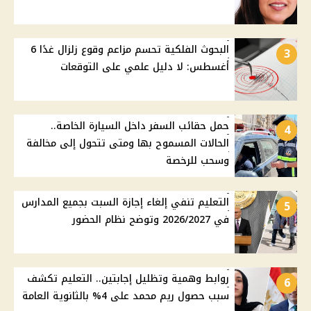
البحوث الفلكية تحسم مزاعم وقوع زلزال غدًا 6
3
أغسطس: لا دليل علمي على التوقعات
حمل حقائب السفر داخل السيارة الخاصة..
4
الحالات المسموح بها ومتى تتحول إلى مخالفة
وسحب للرخصة
التعليم تنفي إلغاء إجازة السبت بجميع المدارس
5
في 2026/2027 وتوضح نظام الحضور
روابط وهمية وتظليل إجابتين.. التعليم تكشف
6
سبب حصول ريم محمد على 4% بالثانوية العامة