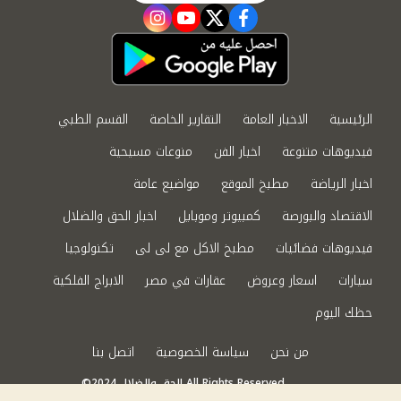
instagram
youtube
twitter
facebook
الرئيسية
الاخبار العامة
التقارير الخاصة
القسم الطبي
فيديوهات متنوعة
اخبار الفن
منوعات مسيحية
اخبار الرياضة
مطبخ الموقع
مواضيع عامة
الاقتصاد والبورصة
كمبيوتر وموبايل
اخبار الحق والضلال
فيديوهات فضائيات
مطبخ الاكل مع لى لى
تكنولوجيا
سيارات
اسعار وعروض
عقارات في مصر
الابراج الفلكية
حظك اليوم
من نحن
سياسة الخصوصية
اتصل بنا
©2024 الحق والضلال All Rights Reserved.