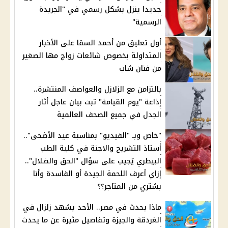
جديدا ينزل بشكل رسمي في "الجريدة
الرسمية"
أول تعليق من أحمد السقا على الأخبار
المتداولة بخصوص شائعات زواج مها الصغير
من فنان شاب
بالتزامن مع الزلازل والعواصف المنتشرة..
إذاعة "يوم القيامة" تبث بيان عاجل أثار
الجدل في جميع الصحف العالمية
"خاص وبـ "الفيديو" بمناسبة عيد الأضحى"..
أستاذ التشريح والاجنة في كلية الطب
البيطري يُجيب على سؤال "الحق والضلال"..
إزاي أعرف اللحمة الجيدة أو الفاسدة وأنا
بشتري من المتاجر؟؟
ماذا يحدث في مصر.. الأحد يشهد زلزال في
الغردقة والجيزة وتفاصيل مثيرة عن ما يحدث