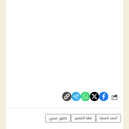
شارك
أحمد السقا
مها الصغير
طارق صبري