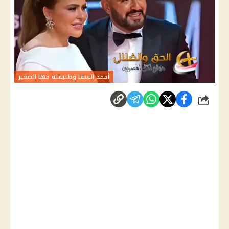
أحمد السقا وطليقته مها الصغير
شارك