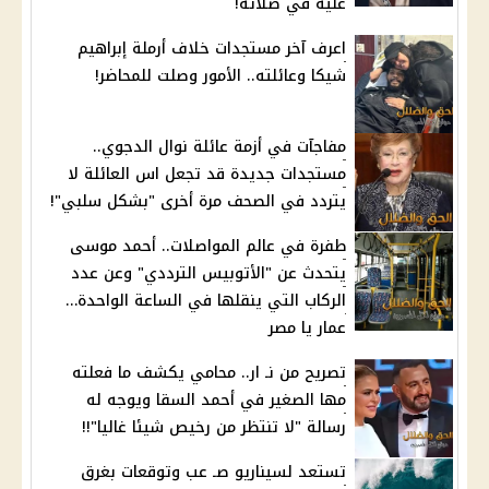
عليه في صلاته!
اعرف آخر مستجدات خلاف أرملة إبراهيم
شيكا وعائلته.. الأمور وصلت للمحاضر!
مفاجآت في أزمة عائلة نوال الدجوي..
مستجدات جديدة قد تجعل اس العائلة لا
يتردد في الصحف مرة أخرى "بشكل سلبي"!
طفرة في عالم المواصلات.. أحمد موسى
يتحدث عن "الأتوبيس الترددي" وعن عدد
الركاب التي ينقلها في الساعة الواحدة…
عمار يا مصر
تصريح من نـ ار.. محامي يكشف ما فعلته
مها الصغير في أحمد السقا ويوجه له
رسالة "لا تنتظر من رخيص شيئا غاليا"!!
تستعد لسيناريو صـ عب وتوقعات بغرق