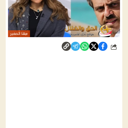
مها الصغير
شارك