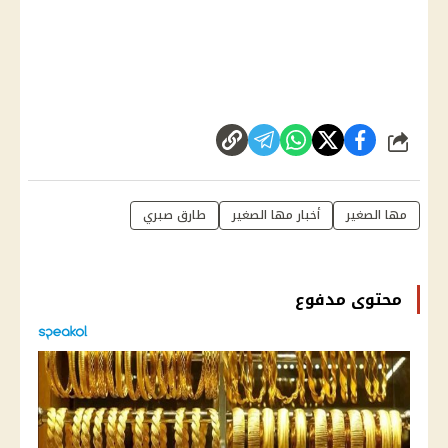
شارك
مها الصغير
أخبار مها الصغير
طارق صبري
محتوى مدفوع