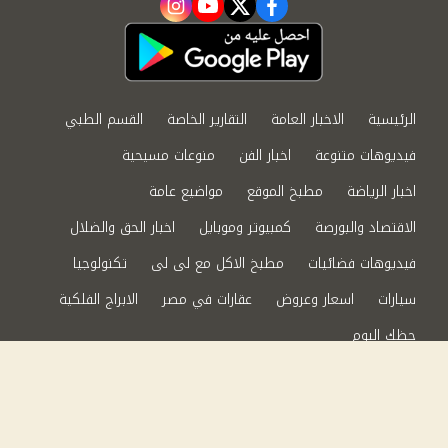
instagram
youtube
twitter
facebook
الرئيسية
الاخبار العامة
التقارير الخاصة
القسم الطبي
فيديوهات متنوعة
اخبار الفن
منوعات مسيحية
اخبار الرياضة
مطبخ الموقع
مواضيع عامة
الاقتصاد والبورصة
كمبيوتر وموبايل
اخبار الحق والضلال
فيديوهات فضائيات
مطبخ الاكل مع لى لى
تكنولوجيا
سيارات
اسعار وعروض
عقارات في مصر
الابراج الفلكية
حظك اليوم
من نحن
سياسة الخصوصية
اتصل بنا
©2024 الحق والضلال All Rights Reserved.
Powered by