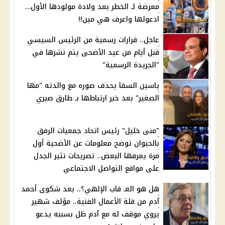
معرضة لـ الخطر بعد ولادة مولودها الأول…
ادعولها واعرف هي مين!!
عاجل.. قرارات رسمية من الرئيس السيسي
قبل أيام من عيد الأضحى يتم نشرها في
"الجريدة الرسمية"
ياسين السقا يحذف صوره مع والدته "مها
الصغير" بعد خبر ارتباطها بـ طارق صبري
"منى خليل" رئيس اتحاد جمعيات الرفق
بالحيوان توضح معلومات عن الأضحية أول
مرة يعرفها البعض.. تصريحات تثير الجدل
على مواقع التواصل الاجتماعي
هل هو العـ قاب الإلهي؟.. بعد شكوى أحمد
آدم من قلة الأعمال الفنية.. مؤلف شهير
يروي موقف له مع آدم ظل بسببه يدعو