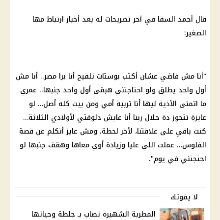
قال أحمد السقا في آخر تصريحات له بعد أخبار ارتباط مها
الصغير:
"أنا مش فاضي عشان أكتب بوستات تلقيح أنا برا مصر.. أنا مش
أول واحد يطلق ولو احتاجتني هبقى أول واحد جنبها.. عمري
ما اتمنى الأذية ليها أنا تربية أمي ومن بيت كله أصل… لو
عايزة تتجوز دة حلال ربنا أنا عايش دلوقتي لأولادي الثلاثة…
كنت باقي على علاقتنا، لأخر لحظة، ومش عايز أتكلم عن قصة
الفلوس… عملت اللي عليا وزيادة أوي معاها وهقف جنبها لو
احتجتني في يوم".
لا يفوتك
المطربة الشهيرة تصاب بـ جلطة وحياتها