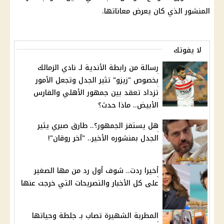
المنشور الذي كان يعرض معاناتها.
لا يفوتك
رسالة من رابطة الأندية لـ نادي الزمالك
بخصوص "زيزو" تثير الجدل وتجعل الأمور
تزداد تعقد بين جمهور الأهلي والفارس
الأبيض.. ماذا حدث؟
هل يستفز الجمهور؟.. طارق صبري يثير
الجدل بمنشوره الأخير.. "آخر روقان"!
أخيرا ردت.. شوف أول رد من مها الصغير
على كل الأخبار والتصريحات التي خرجت عنها
المطربة الشهيرة تصاب بـ جلطة وحياتها