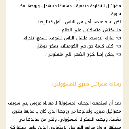
مهرائيل النهاردة متدمرة ، جسمها متبهدل، وروحها مكـ
سورة.
لكن لسه عندها أمل في الناس… أمل فينا إحنا.
متسكتش. متسكتش على الظلم.
👈 شارك البوست، علشان الناس تشوف، تسمع، تتحرك.
👈 اكتب كلمة حق في الكومنتات، يمكن توصّل.
👈 يمكن إحنا نكون الضهر اللي ملقتوش".
رسالة مهرائيل صبري للمسؤولين:
بعد أن استمعت الجهات المسؤولة لـ معاناة عروس بني سويف
مهرائيل صبري
، وأغاثوها من زوجها الذي كان يـ عذبها بطرق
بشعة، وجهت الشكر لـ المسؤولي، ولكن من ساندها في
محنتها، ورواد
مواقع التواصل الاجتماعي
الذين قاموا بمشاركة