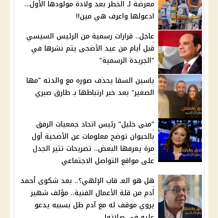
معرضة لـ الخطر بعد ولادة مولودها الأول…
ادعولها واعرف هي مين!!
عاجل.. قرارات رسمية من الرئيس السيسي
قبل أيام من عيد الأضحى يتم نشرها في
"الجريدة الرسمية"
ياسين السقا يحذف صوره مع والدته "مها
الصغير" بعد خبر ارتباطها بـ طارق صبري
"منى خليل" رئيس اتحاد جمعيات الرفق
بالحيوان توضح معلومات عن الأضحية أول
مرة يعرفها البعض.. تصريحات تثير الجدل
على مواقع التواصل الاجتماعي
هل هو العـ قاب الإلهي؟.. بعد شكوى أحمد
آدم من قلة الأعمال الفنية.. مؤلف شهير
يروي موقف له مع آدم ظل بسببه يدعو
عليه في صلاته!