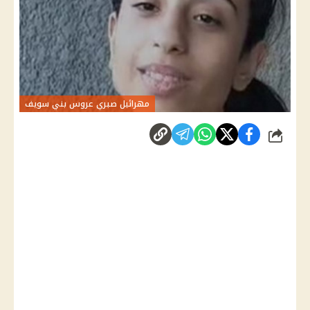
مهرائيل صبري عروس بني سويف
شارك