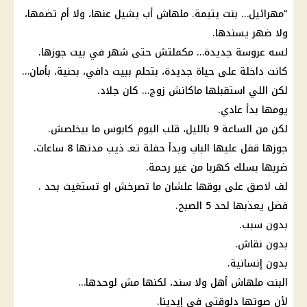
"مهرائيل… بنت يتيمة. ملهاش أب يشيل عنها، ولا أم تضمها،
ولا ضهر يسندها.
لسه عروسة جديدة… مكملتش حتى شهر في بيت جوزها.
كانت داخلة على حياة جديدة، بتحلم ببيت دافي، بحنية، بأمان…
لكن اللي استقبلها ماكانش زوج… كان جلاد.
يومها بدأ عادي.
لكن من الساعة 9 بالليل، قلب اليوم كابوس ما بيخلصش.
جوزها قفل عليها الباب وبدأ حفلة تعـ ذيب مدتها 8 ساعات.
ضربها بسلك
كهربا
من غير رحمة.
لف لاصق على بوقها علشان ما تصرخش او تستغيث بحد .
فضل يعذبها لحد 5 الصبح.
بدون سبب.
بدون نقاش.
بدون إنسانية.
البنت ملهاش أهل ولا سند، لكنها مش لوحدها…
لأن صوتها دلوقتي في إيدينا.