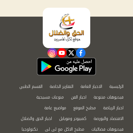
instagram
youtube
twitter
facebook
الرئيسية
الاخبار العامة
التقارير الخاصة
القسم الطبي
فيديوهات متنوعة
اخبار الفن
منوعات مسيحية
اخبار الرياضة
مطبخ الموقع
مواضيع عامة
الاقتصاد والبورصة
كمبيوتر وموبايل
اخبار الحق والضلال
فيديوهات فضائيات
مطبخ الاكل مع لى لى
تكنولوجيا