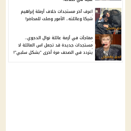
اعرف آخر مستجدات خلاف أرملة إبراهيم
شيكا وعائلته.. الأمور وصلت للمحاضر!
مفاجآت في أزمة عائلة نوال الدجوي..
مستجدات جديدة قد تجعل اس العائلة لا
يتردد في الصحف مرة أخرى "بشكل سلبي"!