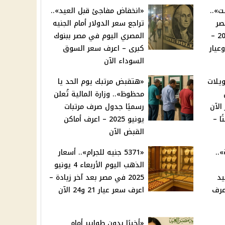
ت»..
«انخفاض مفاجئ قبل العيد»..
صر
تراجع سعر الدولار أمام الجنيه
مساء الأربعاء 4 يونيو 2025 –
المصري اليوم في مصر ببنوك
عيار
كبرى – اعرف سعر السوق
السوداء الآن
يلات
«هتقبض مرتبك يوم الحد يا
محظوظ».. وزارة المالية تُعلن
الآن
رسميًا جدول صرف مرتبات
ا –
يونيو 2025 – اعرف أماكن
القبض الآن
..
«5371 جنيه للجرام».. أسعار
الذهب اليوم الأربعاء 4 يونيو
يد
2025 في مصر بعد آخر زيادة –
ك 2025 – اعرف
اعرف سعر عيار 21 و24 الآن
«أخيرًا بدون طوابير أمام