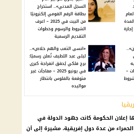
السجل المدني».. استخراج
ن العام
بطاقة الرقم القومي إلكترونيًا
لمدة
من البيت في 2025 – اعرف
جازة
الشروط والرسوم وخطوات
التقديم الرسمية
»..
«انسى التعب والهم خلاص»..
ليلى عبد اللطيف تُعلن رسميًا:
جنيه
برج فلكي يُحقق انفراجة كبرى
ت –
في يونيو 2025 – مفاجآت غير
شروط
متوقعة بالفلوس بانتظار
مواليده
يقيا
لها إعلان الحكومة كانت جهود الدولة في
الحمراء من عدة دول إفريقية، مشيرة إلى أن