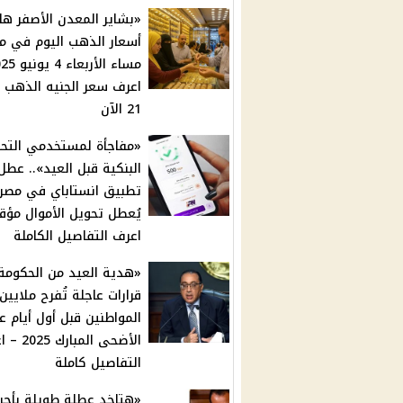
«بشاير المعدن الأصفر هل
أسعار الذهب اليوم في م
اعرف سعر الجنيه الذهب و
21 الآن
«مفاجأة لمستخدمي التحو
البنكية قبل العيد».. عطل
تطبيق انستاباي في مصر 
يُعطل تحويل الأموال مؤقتً
اعرف التفاصيل الكاملة
«هدية العيد من الحكومة»
قرارات عاجلة تُفرح ملايين
المواطنين قبل أول أيام ع
الأضحى المبار
التفاصيل كاملة
«هتاخد عطلة طويلة بأجر