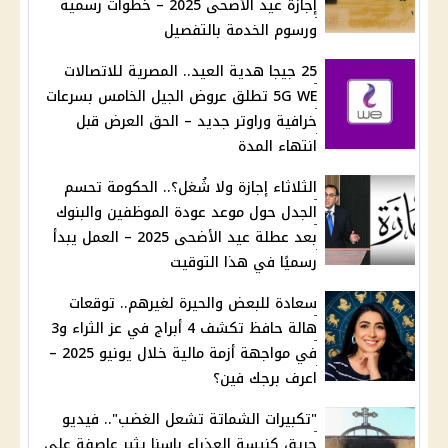
إجازة عيد الأضحى 2025 – خطوات رسمية
ورسوم الخدمة بالتفصيل
25 جيجا هدية العيد.. المصرية للاتصالات
5G WE تطلق عروض الجيل الخامس بسرعات
خرافية وراوتر جديد – الحق العرض قبل
انتهاء المدة
الثلاثاء إجازة ولا شُغل؟.. الحكومة تحسم
الجدل حول موعد عودة الموظفين والبنوك
بعد عطلة عيد الأضحى 2025 – العمل يبدأ
رسميًا في هذا التوقيت
سعادة للبعض والحيرة لغيرهم.. توقعات
هالة حافظ تكشف 4 أبراج في عز الثراء و3
في مواجهة أزمة مالية خلال يونيو 2025 –
اعرف برجك فين؟
"تكبيرات الشماتة تشعل الغضب".. فيديو
حريق كنيسة العذراء بإسنا يثير عاصفة على