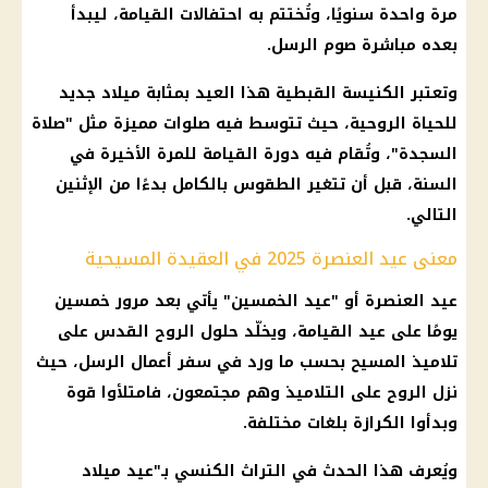
مرة واحدة سنويًا، وتُختتم به احتفالات القيامة، ليبدأ
بعده مباشرة صوم الرسل.
وتعتبر الكنيسة القبطية هذا العيد بمثابة ميلاد جديد
للحياة الروحية، حيث تتوسط فيه صلوات مميزة مثل "صلاة
السجدة"، وتُقام فيه دورة القيامة للمرة الأخيرة في
السنة، قبل أن تتغير الطقوس بالكامل بدءًا من الإثنين
التالي.
معنى عيد العنصرة 2025 في العقيدة المسيحية
عيد العنصرة أو "عيد الخمسين" يأتي بعد مرور خمسين
يومًا على عيد القيامة، ويخلّد حلول الروح القدس على
تلاميذ المسيح بحسب ما ورد في سفر أعمال الرسل، حيث
نزل الروح على التلاميذ وهم مجتمعون، فامتلأوا قوة
وبدأوا الكرازة بلغات مختلفة.
ويُعرف هذا الحدث في التراث الكنسي بـ"عيد ميلاد