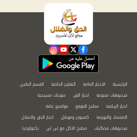
instagram
youtube
twitter
facebook
الرئيسية
الاخبار العامة
التقارير الخاصة
القسم الطبي
فيديوهات متنوعة
اخبار الفن
منوعات مسيحية
اخبار الرياضة
مطبخ الموقع
مواضيع عامة
الاقتصاد والبورصة
كمبيوتر وموبايل
اخبار الحق والضلال
فيديوهات فضائيات
مطبخ الاكل مع لى لى
تكنولوجيا