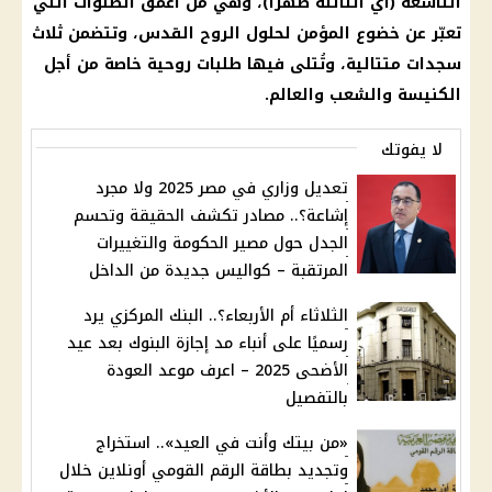
التاسعة (أي الثالثة ظهرًا)، وهي من أعمق الصلوات التي
تعبّر عن خضوع المؤمن لحلول الروح القدس، وتتضمن ثلاث
سجدات متتالية، وتُتلى فيها طلبات روحية خاصة من أجل
الكنيسة والشعب والعالم.
لا يفوتك
تعديل وزاري في مصر 2025 ولا مجرد
إشاعة؟.. مصادر تكشف الحقيقة وتحسم
الجدل حول مصير الحكومة والتغييرات
المرتقبة – كواليس جديدة من الداخل
الثلاثاء أم الأربعاء؟.. البنك المركزي يرد
رسميًا على أنباء مد إجازة البنوك بعد عيد
الأضحى 2025 – اعرف موعد العودة
بالتفصيل
«من بيتك وأنت في العيد».. استخراج
وتجديد بطاقة الرقم القومي أونلاين خلال