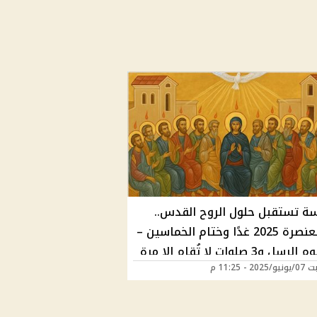
سة تستقبل حلول الروح القدس..
عيد العنصرة 2025 غدًا وختام الخماسين –
بدء صوم الرسل و3 صلوات لا تُقام إلا مرة
2 - 11:25 م
م