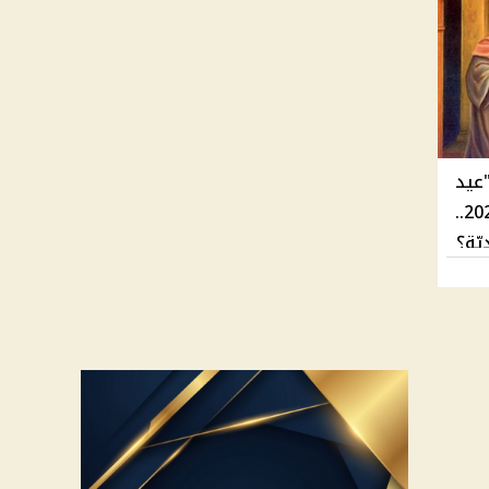
"عيد
دخول السيد المسيح إلى الهيكل" 2025..
يّة؟