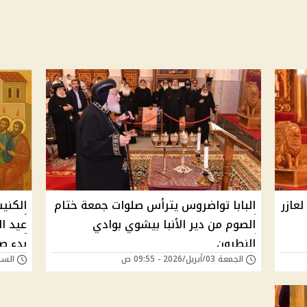
عازر
البابا تواضروس يترأس صلوات جمعة ختام
الكني
الصوم من دير الأنبا بيشوي بوادي
النطرون
الجمعة 03/أبريل/2026 - 09:55 ص
السبت 07/يونيو/025
كل عا