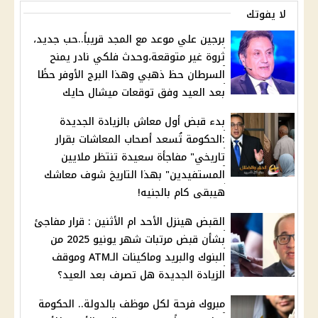
لا يفوتك
برجين علي موعد مع المجد قريباً..حب جديد،
ثروة غير متوقعة،وحدث فلكي نادر يمنح
السرطان حظ ذهبي وهذا البرج الأوفر حظًا
بعد العيد وفق توقعات ميشال حايك
بدء قبض أول معاش بالزيادة الجديدة
:الحكومة تُسعد أصحاب المعاشات بقرار
تاريخي" مفاجأة سعيدة تنتظر ملايين
المستفيدين" بهذا التاريخ شوف معاشك
هيبقى كام بالجنيه!
القبض هينزل الأحد ام الأثنين : قرار مفاجئ
بشأن قبض مرتبات شهر يونيو 2025 من
البنوك والبريد وماكينات الـATM وموقف
الزيادة الجديدة هل تصرف بعد العيد؟
مبروك فرحة لكل موظف بالدولة.. الحكومة