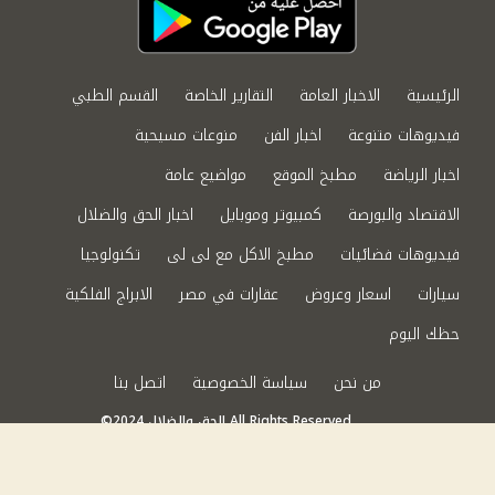
الرئيسية
الاخبار العامة
التقارير الخاصة
القسم الطبي
فيديوهات متنوعة
اخبار الفن
منوعات مسيحية
اخبار الرياضة
مطبخ الموقع
مواضيع عامة
الاقتصاد والبورصة
كمبيوتر وموبايل
اخبار الحق والضلال
فيديوهات فضائيات
مطبخ الاكل مع لى لى
تكنولوجيا
سيارات
اسعار وعروض
عقارات في مصر
الابراج الفلكية
حظك اليوم
من نحن
سياسة الخصوصية
اتصل بنا
©2024 الحق والضلال All Rights Reserved.
Powered by