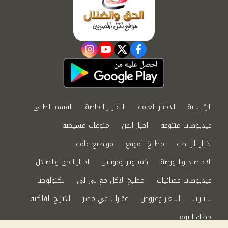
instagram
youtube
twitter
facebook
الرئيسية
الاخبار العامة
التقارير الخاصة
القسم الطبي
فيديوهات متنوعة
اخبار الفن
منوعات مسيحية
اخبار الرياضة
مطبخ الموقع
مواضيع عامة
الاقتصاد والبورصة
كمبيوتر وموبايل
اخبار الحق والضلال
فيديوهات فضائيات
مطبخ الاكل مع لى لى
تكنولوجيا
سيارات
اسعار وعروض
عقارات في مصر
الابراج الفلكية
حظك اليوم