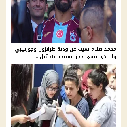
محمد صلاح يغيب عن ودية طرابزون وجوزتيبي
والنادي ينفي حجز مستحقاته قبل ...