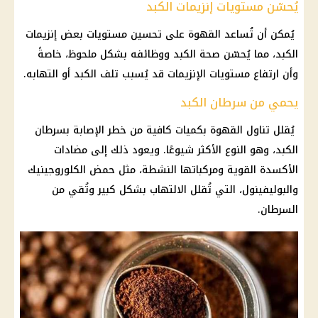
يُحسّن مستويات إنزيمات الكبد
يُمكن أن تُساعد القهوة على تحسين مستويات بعض إنزيمات
الكبد، مما يُحسّن صحة الكبد ووظائفه بشكل ملحوظ، خاصةً
وأن ارتفاع مستويات الإنزيمات قد يُسبب تلف الكبد أو التهابه.
يحمي من سرطان الكبد
يُقلل تناول القهوة بكميات كافية من خطر الإصابة بسرطان
الكبد، وهو النوع الأكثر شيوعًا. ويعود ذلك إلى مضادات
الأكسدة القوية ومركباتها النشطة، مثل حمض الكلوروجينيك
والبوليفينول، التي تُقلل الالتهاب بشكل كبير وتُقي من
السرطان.