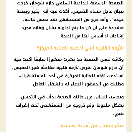
الصفحة الرسمية للداعية السلفي حازم شومان خرجت
ببيان عاجل مساء الخميس، أكدت فيه أنه "بخير وبصحة
جيدة"، وأنه خرج من المستشفى بعد تحسن حالته،
مشددة على أن كل ما يتم تداوله بشأن وفاته مجرد
إشاعات لا أساس لها من الصحة.
الأزمة القلبية التي أدخلته العناية المركزة
وكانت نفس الصفحة قد نشرت منشورًا سابقًا أكدت فيه
أن حازم شومان تعرض لأزمة قلبية مفاجئة فجر الخميس،
استدعت نقله للعناية المركزة في أحد المستشفيات،
وطلبت من الجمهور الدعاء له بالشفاء العاجل.
وبحسب البيان، فإن حالته الصحية بدأت في التحسن
بشكل ملحوظ، وتم خروجه من المستشفى تحت إشراف
طبي.
شكر وتقدير من أسرته ومحبيه