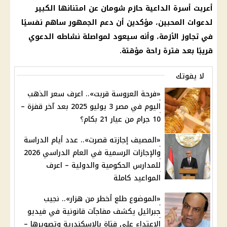
أعربت أسرة الداعية حازم شومان عن امتنانها الكبير
لدعوات المحبين، مؤكدين أن دعم الجمهور ساهم نفسيًا
في تجاوز الأزمة، وأنه سيعود لمواصلة نشاطه الدعوي
قريبًا بعد فترة راحة مؤقتة.
لا يفوتك
«فرحة العروسة قربت».. اعرف سعر الذهب
اليوم في مصر 3 يوليو 2025 بعد آخر قفزة –
10 جرام من عيار 21 بكام؟
«المصيف إجازته قصرت».. عدد أيام الدراسة
والإجازات الرسمية في العام الدراسي 2026
للمدارس الحكومية والدولية – اعرف
المواعيد كاملة
«الموضوع طلع أخطر من هزار».. نجيب
جبرائيل يكشف مفاجآت قانونية في فيديو
الاعتداء على فتاة بالاسكندرية وتصويرها –