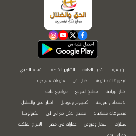
instagram
youtube
twitter
facebook
الرئيسية
الاخبار العامة
التقارير الخاصة
القسم الطبي
فيديوهات متنوعة
اخبار الفن
منوعات مسيحية
اخبار الرياضة
مطبخ الموقع
مواضيع عامة
الاقتصاد والبورصة
كمبيوتر وموبايل
اخبار الحق والضلال
فيديوهات فضائيات
مطبخ الاكل مع لى لى
تكنولوجيا
سيارات
اسعار وعروض
عقارات في مصر
الابراج الفلكية
حظك اليوم