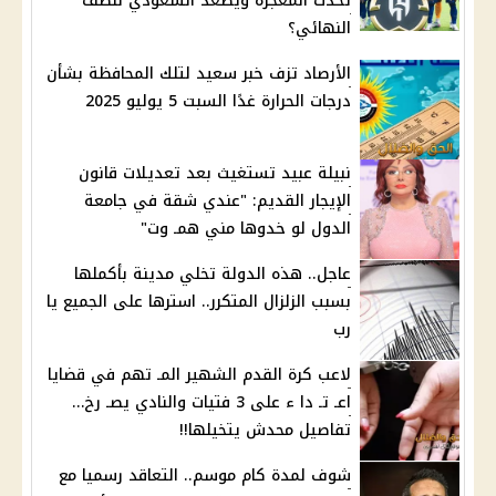
تحدث المعجزة ويصعد السعودي لنصف
النهائي؟
الأرصاد تزف خبر سعيد لتلك المحافظة بشأن
درجات الحرارة غدًا السبت 5 يوليو 2025
نبيلة عبيد تستغيث بعد تعديلات قانون
الإيجار القديم: "عندي شقة في جامعة
الدول لو خدوها مني همـ وت"
عاجل.. هذه الدولة تخلي مدينة بأكملها
بسبب الزلزال المتكرر.. استرها على الجميع يا
رب
لاعب كرة القدم الشهير المـ تهم في قضايا
اعـ تـ دا ء على 3 فتيات والنادي يصـ رخ…
تفاصيل محدش يتخيلها!!
شوف لمدة كام موسم.. التعاقد رسميا مع