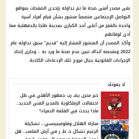
نفى مصدر أمنى صحة ما تم تداوله بإحدى الصفحات بمواقع
التواصل الإجتماعى متضمناً منشور بشأن قيام أفراد أسرة
واحدة بالقفز من أعلى أحد الكبارى بمدينة طلخا بالدقهلية مما
أدى لوفاتهم.
وأكد المصدر أن المنشور المشار إليه "قديم" سبق تداوله عام
2022 وبفحصه آنذاك تبين عدم صحة ما ورد به .. وجارى إتخاذ
الإجراءات القانونية حيال مروج تلك الإدعاءات الكاذبة.
لا يفوتك
خبر محزن يضـ رب جمهور الأهلي في ظل
احتفالات الزملكاوية بالمدير الفني الجديد..
ماذا يحدث في القلعة الحمراء؟
مباراة الهلال وفلومينينسي… تشكيلة
الزعيم تشكل خـ طـ ر في أرض الملعب.. هل