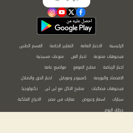
instagram
youtube
twitter
facebook
الرئيسية
الاخبار العامة
التقارير الخاصة
القسم الطبي
فيديوهات متنوعة
اخبار الفن
منوعات مسيحية
اخبار الرياضة
مطبخ الموقع
مواضيع عامة
الاقتصاد والبورصة
كمبيوتر وموبايل
اخبار الحق والضلال
فيديوهات فضائيات
مطبخ الاكل مع لى لى
تكنولوجيا
سيارات
اسعار وعروض
عقارات في مصر
الابراج الفلكية
حظك اليوم
من نحن
سياسة الخصوصية
اتصل بنا