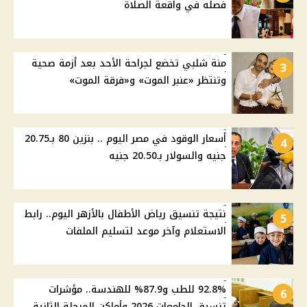
فصله في واقعة الصلاة
منة شلبي تخضع لجراحة الأحد بعد أزمة صحية
3
وتنتظر «عنبر الموت» و«فرقة الموت»
أسعار الوقود في مصر اليوم .. بنزين 80 بـ20.75
4
جنيه والسولار بـ20.50 جنيه
نتيجة تنسيق رياض الأطفال بالأزهر اليوم.. رابط
5
الاستعلام وآخر موعد لتسليم الملفات
92.8% للطب و87.9% للهندسة.. مؤشرات
6
تنسيق الجامعات 2026 وأماكن المرحلة الثانية