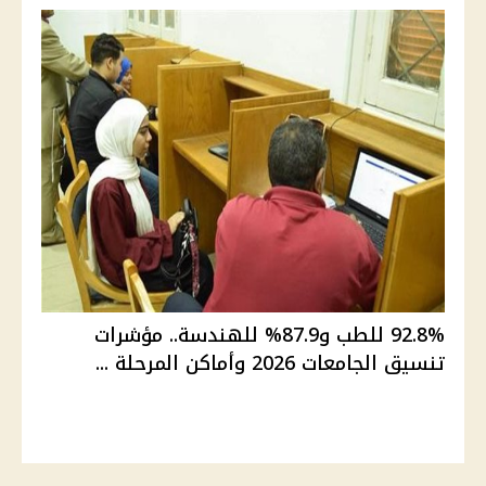
92.8% للطب و87.9% للهندسة.. مؤشرات
تنسيق الجامعات 2026 وأماكن المرحلة ...