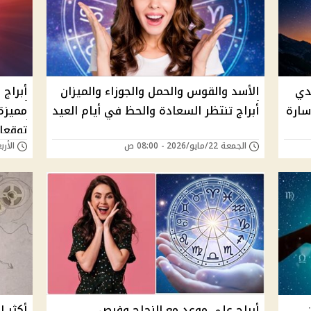
جدي
الأسد والقوس والحمل والجوزاء والميزان
أبراج
سارة
أبراج تنتظر السعادة والحظ في أيام العيد
مميزة
توقعات
الجمعة 22/مايو/2026 - 08:00 ص
الأربعاء 20/مايو/6
أبراج علي موعد مع النجاح وفرص
أكثر ا