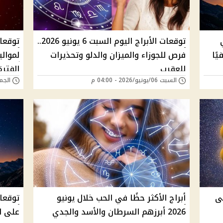
توقعات الأبراج اليوم السبت 6 يونيو 2026..
توقعا
يًا
فرص للجوزاء والميزان والدلو وتحذيرات
لموالي
للعقرب
الفترة
السبت 06/يونيو/2026 - 04:00 م
الجمعة 05/يونيو/6
3 يونيو 2026 على
أبراج الأكثر حظًا في الحب خلال يونيو
2026 أبرزهم السرطان والأسد والجدي
على ا