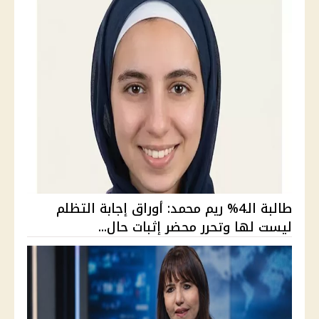
طالبة الـ4% ريم محمد: أوراق إجابة التظلم
ليست لها وتحرر محضر إثبات حال...