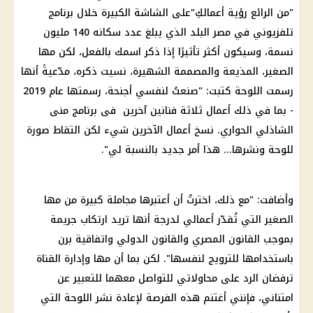
"من الرائع رؤية أعمالكِ"على الشاشة الكبيرة خلال برنامج
تلفزيوني في مصر البلد الذي يبلغ عدد سكانه 140 مليون
نسمة، وسيكون أكثر تأثيرًا إذا ذكر اسمك بالفعل، لكن مها
الصغير، المذيعة والمصممة الشهيرة، نسيت ذكره، مدّعيةً أنها
رسمت اللوحة كتبت: "صنعتُ لنفسي أجنحة، رسمتها عام 2019
- بما في ذلك أعمال ثلاثة فنانين آخرين فى برنامج منى
الشاذلي الحواري. نسخ أعمال الآخرين شيء لكن التقاط صورة
للوحة ونشرها... هذا أمر جديد بالنسبة لي".
وأضافت: "مع ذلك، اخترتُ أن أعتبرها مجاملة كبيرة من مها
الصغير التي تُقدّر أعمالي لدرجة أنها تريد ارتكاب جريمة
بموجب القانون المصري والقانون الدولي واتفاقية برن
باستخدامها للترويج لنفسها". لكن بما أن مها وإدارة القناة
ترفضان الرد على محاولاتي للتواصل معهما للتعبير عن
امتناني، فإنني أغتنم هذه الفرصة لإعادة نشر اللوحة التي