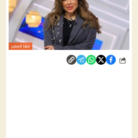
مها الصغير
شارك