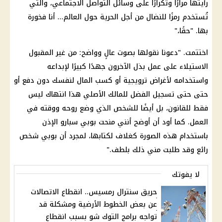
رأيتها مرارًا وتكرارًا على وسائل التواصل الاجتماعي، والتي
تُستخدم رمزًا للنضال من أجل الحرية حول العالم... أنا فخورة
بها. "حقًا،"
اختتمت. "دعونا نقولها بصوت عالٍ وواضح: من غير المقبول
الاستيلاء على عمل بذل الآخرون جهدًا كبيرًا لإبداعه
واستخدامه لأغراض ترويجية أو كسب المال لنفسك دون دفع أو
حتى حتى تسجيل الفضل للمالك الأصلي هذا انتهاك ليس
فقط للقانون، بل أيضًا للشخص الذي وضع روحه ووقته في
العمل. كما أود أن أوضح أنني منحت بوبي سبارو الإذن
باستخدام هذه الصورة كغلاف لكتابها، لمجرد أن بوبي شخص
رائع وقد طلبت مني ذلك بلطف."
لا يفوتك
حريق سنترال رمسيس.. انقطاع الاتصالات
عن بعض الخطوط الأرضية ومشكلة قد
تواجه برامج التوك شو بسبب انقطاع