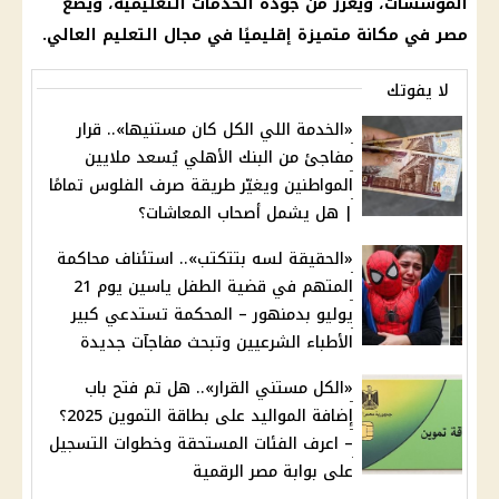
المؤسسات، ويعزز من جودة الخدمات التعليمية، ويضع
مصر في مكانة متميزة إقليميًا في مجال التعليم العالي.
لا يفوتك
«الخدمة اللي الكل كان مستنيها».. قرار
مفاجئ من البنك الأهلي يُسعد ملايين
المواطنين ويغيّر طريقة صرف الفلوس تمامًا
| هل يشمل أصحاب المعاشات؟
«الحقيقة لسه بتتكتب».. استئناف محاكمة
المتهم في قضية الطفل ياسين يوم 21
يوليو بدمنهور – المحكمة تستدعي كبير
الأطباء الشرعيين وتبحث مفاجآت جديدة
«الكل مستني القرار».. هل تم فتح باب
إضافة المواليد على بطاقة التموين 2025؟
– اعرف الفئات المستحقة وخطوات التسجيل
على بوابة مصر الرقمية