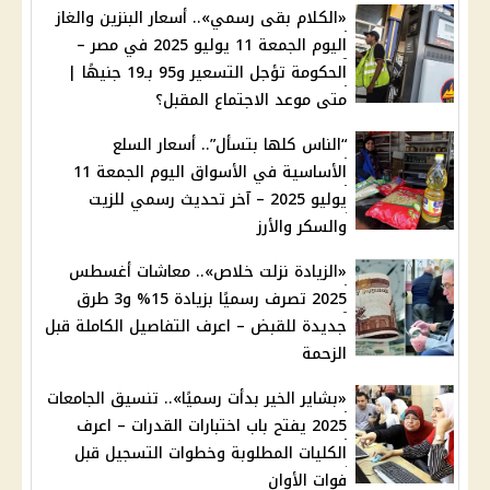
«الكلام بقى رسمي».. أسعار البنزين والغاز
اليوم الجمعة 11 يوليو 2025 في مصر –
الحكومة تؤجل التسعير و95 بـ19 جنيهًا |
متى موعد الاجتماع المقبل؟
“الناس كلها بتسأل”.. أسعار السلع
الأساسية في الأسواق اليوم الجمعة 11
يوليو 2025 – آخر تحديث رسمي للزيت
والسكر والأرز
«الزيادة نزلت خلاص».. معاشات أغسطس
2025 تصرف رسميًا بزيادة 15% و3 طرق
جديدة للقبض – اعرف التفاصيل الكاملة قبل
الزحمة
«بشاير الخير بدأت رسميًا».. تنسيق الجامعات
2025 يفتح باب اختبارات القدرات – اعرف
الكليات المطلوبة وخطوات التسجيل قبل
فوات الأوان