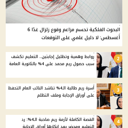
البحوث الفلكية تحسم مزاعم وقوع زلزال غدًا 6
أغسطس: لا دليل علمي على التوقعات
روابط وهمية وتظليل إجابتين.. التعليم تكشف
2
سبب حصول ريم محمد على 4% بالثانوية العامة
أسرة ريم طالبة الـ4% تناشد النائب العام التحفظ
3
على أوراق الإجابة وملف التظلم
القصة الكاملة لأزمة ريم صاحبة الـ4%: رد
4
التعليم ومحضر بعد إنكارها أوراق الإجابة