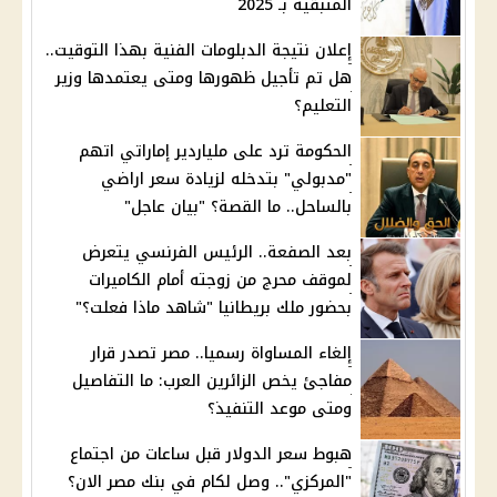
المتبقية بـ 2025
إعلان نتيجة الدبلومات الفنية بهذا التوقيت..
هل تم تأجيل ظهورها ومتى يعتمدها وزير
التعليم؟
الحكومة ترد على ملياردير إماراتي اتهم
"مدبولي" بتدخله لزيادة سعر اراضي
بالساحل.. ما القصة؟ "بيان عاجل"
بعد الصفعة.. الرئيس الفرنسي يتعرض
لموقف محرج من زوجته أمام الكاميرات
بحضور ملك بريطانيا "شاهد ماذا فعلت؟"
إلغاء المساواة رسميا.. مصر تصدر قرار
مفاجئ يخص الزائرين العرب: ما التفاصيل
ومتى موعد التنفيذ؟
هبوط سعر الدولار قبل ساعات من اجتماع
"المركزي".. وصل لكام في بنك مصر الان؟