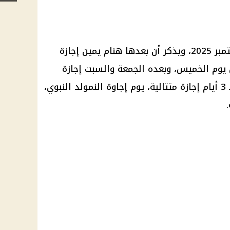
تبدأ إجازة المولد النبوي يوم 4 سبتمبر 2025، ويذكر أن بعدها هنام يمين إجازة
 يوم الخميس، وبعده الجمعة والسبت إجازة
أسبوعية؛ وبذلك يتمتع المستفيد بـ 3 أيام إجازة متتالية، يوم إجاوة النمولد النبوي،