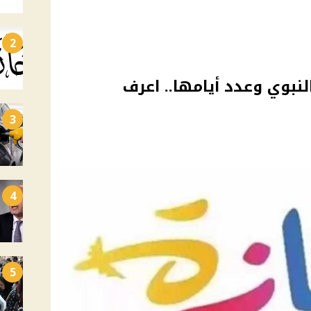
2
لنبوي وعدد أيامها.. اعرف
3
4
5