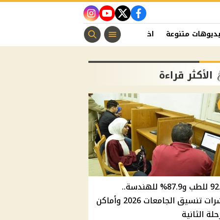
instagram
youtube
twitter
facebook
ديوهات متنوعة
اخبار الفن
منوعات مسيحية
اخبار الرياضة
الأكثر قراءة
92.8% للطب و87.9% للهندسة..
مؤشرات تنسيق الجامعات 2026 وأماكن
حلة الثانية