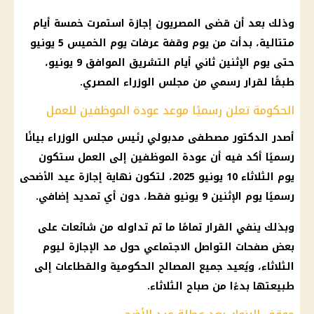
وذلك بعد أن قضى المصريون
إجازة
استمرت خمسة أيام
متتالية، بدأت من
يوم
وقفة عرفات
يوم الخميس 5 يونيو
حتى يوم الإثنين ثاني أيام التشريق الموافق 9 يونيو،
طبقًا لقرار رسمي من
مجلس الوزراء المصري
.
الحكومة تعلن رسميًا موعد عودة الموظفين للعمل
أصدر
الدكتور مصطفى مدبولي
رئيس مجلس الوزراء
بيانًا
رسميًا أكد فيه أن عودة الموظفين إلى العمل ستكون
يوم الثلاثاء 10
يونيو 2025
، لتكون نهاية
إجازة عيد الأضحى
رسميًا يوم الإثنين 9 يونيو فقط، دون أي تمديد إضافي.
وبذلك ينفي
القرار
تمامًا ما تم تداوله من شائعات على
بعض صفحات التواصل الاجتماعي حول مد
الإجازة
ليوم
الثلاثاء، ويُعيد جميع المصالح الحكومية والقطاعات إلى
طبيعتها بدءًا من صباح الثلاثاء.