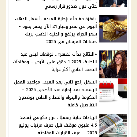
حتى دون صدور قرار رسمي
«قفزة مفاجئة بإجازة العيد».. أسعار الذهب
اليوم في مصر وعيار 21 الآن يقفز بقوة –
سعر الجرام يرتفع والجنيه الذهب يربك
حسابات العرسان في 2025
«النتائج بدأت تظهر».. توقعات ليلى عبد
اللطيف 2025 تتحقق على الأرض – ومفاجآت
النصف الثاني أكثر غرابة
الشغل راجع تاني بعد العيد.. مواعيد العمل
الرسمية بعد إجازة عيد الأضحى 2025 –
الحكومة والبنوك والقطاع الخاص يوضحون
التفاصيل كاملة
الزيادات جاية رسميًا.. قرار حكومي يُسعد
4.5 مليون موظف قبل صرف مرتبات يونيو
2025 – اعرف القرارات المفاجئة