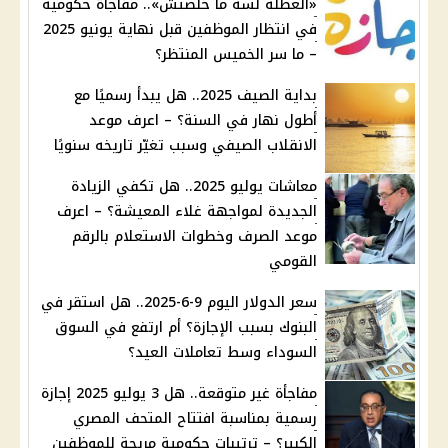
«العطلة لسه ما خلصتش».. مفاجأة حكومية
في انتظار الموظفين قبل نهاية يونيو 2025
– ما سر الخميس المنتظر؟
بداية الصيف 2025.. هل يبدأ رسميًا مع
أطول نهار في السنة؟ – اعرف موعد
الانقلاب الصيفي وسبب تغيّر تاريخه سنويًا
معاشات يوليو 2025.. هل تكفي الزيادة
الجديدة لمواجهة غلاء المعيشة؟ – اعرف
موعد الصرف وخطوات الاستعلام بالرقم
القومي
سعر الدولار اليوم 9-6-2025.. هل استقر في
البنوك بسبب الإجازة؟ أم ارتفع في السوق
السوداء وسط تعاملات العيد؟
مفاجأة غير متوقعة.. هل 3 يوليو 2025 إجازة
رسمية بمناسبة افتتاح المتحف المصري
الكبير؟ – ترتيبات حكومية مريحة للموظفين