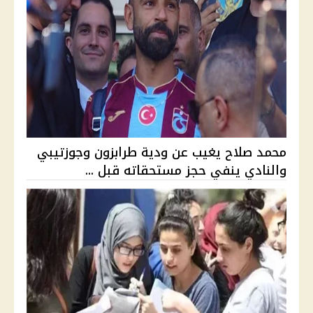
محمد صلاح يغيب عن ودية طرابزون وجوزتيبي
والنادي ينفي حجز مستحقاته قبل ...