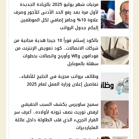
مرتبات شهر يوليو 2025 بالزيادة الجديدة
لأول مرة بعد رفع الحد الأدنى للأجور وصرف
علاوة 10% وحافز إضافي لكل الموظفين
إليكم جدول الرواتب
بالكود إستلم فوراً 10 جيجا هدية مجانية من
شركات الاتصالات.. كود تعويض الإنترنت من
فودافون وWE وأورنج واتصالات بخطوات
سهلة بالموبايل
وظائف برواتب مجزية في الخليج للأطباء..
تفاصيل إعلان وزارة العمل لعام 2025
سميح ساويرس يكشف السبب الحقيقي
لرفض توريث نصف ثروته لأولاده.. أعرف سر
القرار الجريء الذي قلب الطاولة داخل عائلة
المليارديرات