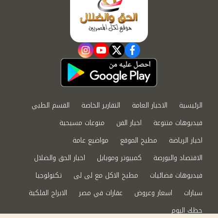
instagram
youtube
twitter
facebook
الرئيسية
الاخبار العامة
التقارير الخاصة
القسم الطبي
فيديوهات متنوعة
اخبار الفن
منوعات مسيحية
اخبار الرياضة
مطبخ الموقع
مواضيع عامة
الاقتصاد والبورصة
كمبيوتر وموبايل
اخبار الحق والضلال
فيديوهات فضائيات
مطبخ الاكل مع لى لى
تكنولوجيا
سيارات
اسعار وعروض
عقارات في مصر
الابراج الفلكية
حظك اليوم