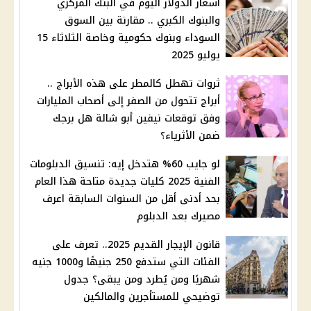
أسعار الدولار اليوم في البنك المركزي
والبنوك الكبري .. مقارنة بين السوق
السوداء وبنوك حكومية وخاصة الثلاثاء 15
يوليو 2025
ثروات تهطل كالمطر على هذه الأبراج ..
أبراج تتحول من الصفر إلى أصحاب المليارات
وفق توقعات نيفين أبو شالة هل برجك
ضمن الأثرياء؟
لو جايب 60% هتدخل إيه: تنسيق الدبلومات
الفنية 2025 كليات جديدة متاحة هذا العام
بحد أدنى أقل من السنوات السابقة اعرف
مصيرك بعد الدبلوم
قانون الإيجار القديم 2025.. تعرف على
الفئات التي ستدفع 250 جنيهًا و1000 جنيه
شهريًا ومن يُطرد ومن يبقى؟ جدول
توضيحي للمستأجرين والمالكين