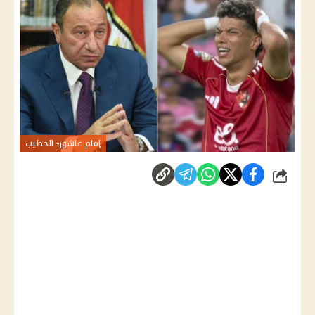
إمام عاشور- الخطيب
شارك