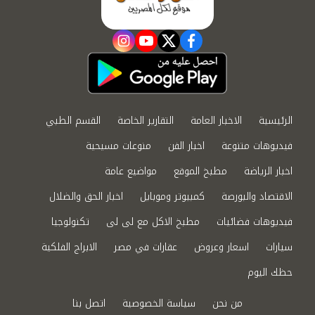
instagram
youtube
twitter
facebook
الرئيسية
الاخبار العامة
التقارير الخاصة
القسم الطبي
فيديوهات متنوعة
اخبار الفن
منوعات مسيحية
اخبار الرياضة
مطبخ الموقع
مواضيع عامة
الاقتصاد والبورصة
كمبيوتر وموبايل
اخبار الحق والضلال
فيديوهات فضائيات
مطبخ الاكل مع لى لى
تكنولوجيا
سيارات
اسعار وعروض
عقارات في مصر
الابراج الفلكية
حظك اليوم
من نحن
سياسة الخصوصية
اتصل بنا