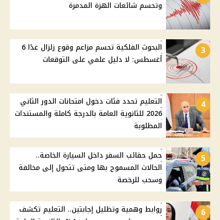
وتحسم شائعات الهزة المدمرة
البحوث الفلكية تحسم مزاعم وقوع زلزال غدًا 6
3
أغسطس: لا دليل علمي على التوقعات
التعليم تحدد فئات دخول امتحانات الدور الثاني
4
2026 للثانوية العامة بالدرجة كاملة والمستندات
المطلوبة
حمل حقائب السفر داخل السيارة الخاصة..
5
الحالات المسموح بها ومتى تتحول إلى مخالفة
وسحب للرخصة
روابط وهمية وتظليل إجابتين.. التعليم تكشف
6