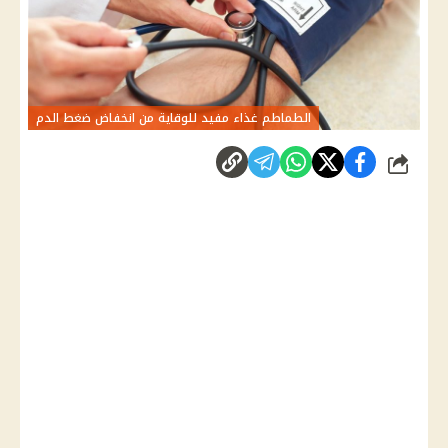
الطماطم غذاء مفيد للوقاية من انخفاض ضغط الدم
شارك