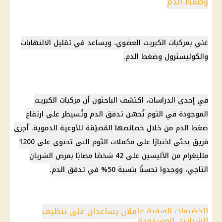
وضغط الدم
غني بمركبات الكبريت العضوي، ويساعد في تقليل الالتهابات
والكوليسترول وضغط الدم.
في إحدى الدراسات، اكتشف الباحثون أن مركبات الكبريت
الموجودة في الثوم تُحسّن تدفق الدم وتُسيطر على ارتفاع
ضغط الدم من خلال خصائصها المُضيّقة للأوعية الدموية. أجرى
فريق بحثي اختبارًا على مكملات الثوم التي تحتوي على 1200
ملليغرام من الأليسين على 42 شخصًا مصابًا بمرض الشريان
التاجي، ووجدوا تحسنًا بنسبة 50% في تدفق الدم.
الخضروات الورقية عاملان يساعدان على تنظيف
الشرايين المسدودة