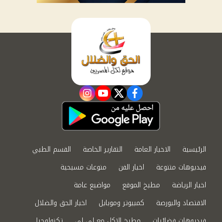
instagram
youtube
twitter
facebook
الرئيسية
الاخبار العامة
التقارير الخاصة
القسم الطبي
فيديوهات متنوعة
اخبار الفن
منوعات مسيحية
اخبار الرياضة
مطبخ الموقع
مواضيع عامة
الاقتصاد والبورصة
كمبيوتر وموبايل
اخبار الحق والضلال
فيديوهات فضائيات
مطبخ الاكل مع لى لى
تكنولوجيا