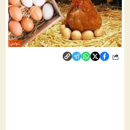
دواجن
شارك