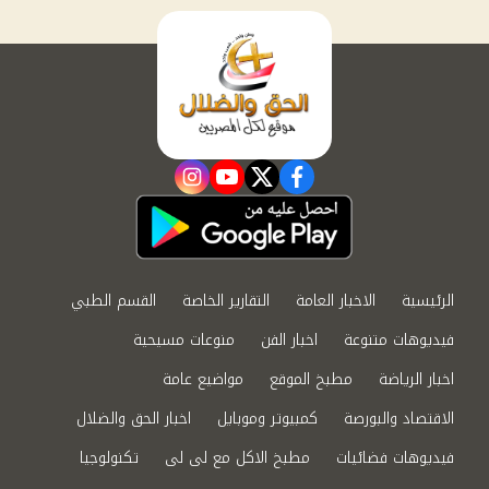
instagram
youtube
twitter
facebook
الرئيسية
الاخبار العامة
التقارير الخاصة
القسم الطبي
فيديوهات متنوعة
اخبار الفن
منوعات مسيحية
اخبار الرياضة
مطبخ الموقع
مواضيع عامة
الاقتصاد والبورصة
كمبيوتر وموبايل
اخبار الحق والضلال
فيديوهات فضائيات
مطبخ الاكل مع لى لى
تكنولوجيا