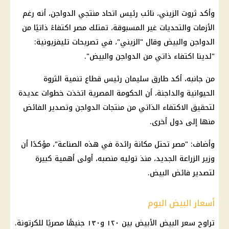
وأكد ثروت الزيني، نائب رئيس اتحاد منتجي الدواجن، أنه رغم
الأزمات والتحديات غير المسبوقة، تمتلك مصر اكتفاءً ذاتيًا من
الدواجن والبيض وقال "الزيني"، في تصريحات تليفزيونية:
"لدينا اكتفاء ذاتي من الدواجن والبيض".
من جانبه، أكد طارق سليمان رئيس قطاع تنمية الثروة
الحيوانية والداجنة، أن الحكومة المصرية اتخذت خطوات عديدة
لتحقيق الاكتفاء الذاتي من منتجات الدواجن وتصدير الفائض
منها إلى دول أخرى.
وأضاف: "مصر تحتل مكانة رائدة في هذه الصناعة"، مؤكدًا أن
وزير الزراعة الجديد، منذ توليه منصبه، أولى أهمية كبيرة
لتصدير فائض البيض.
أسعار البيض اليوم
تراوح سعر البيض الأبيض بين ١٢٠ و١٣٠ جنيهًا مصريًا للكرتونة.