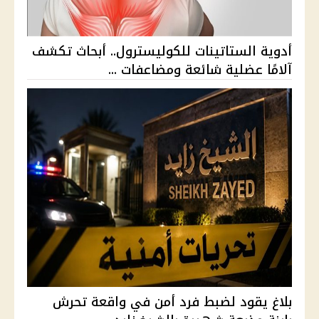
أدوية الستاتينات للكوليسترول.. أبحاث تكشف
آلامًا عضلية شائعة ومضاعفات ...
بلاغ يقود لضبط فرد أمن في واقعة تحرش