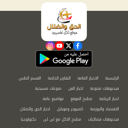
instagram
youtube
twitter
facebook
الرئيسية
الاخبار العامة
التقارير الخاصة
القسم الطبي
فيديوهات متنوعة
اخبار الفن
منوعات مسيحية
اخبار الرياضة
مطبخ الموقع
مواضيع عامة
الاقتصاد والبورصة
كمبيوتر وموبايل
اخبار الحق والضلال
فيديوهات فضائيات
مطبخ الاكل مع لى لى
تكنولوجيا