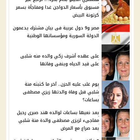
مسبوق بأسعار الدواجن غدا ومفاجأة بسعر
كرتونة البيض
مصر و9 دول عربية فى بيان مشترك يدعمون
الدولة السورية ومؤسساتها الوطنية
على عهده أشرف زكي والده منه شلبى
على قيد الحياه وينفى وفاتها
يوم غلب عليه الحزن.. آخر ما كتبته منة
شلبي قبل وفاة والدتها زيزي مصطفى
بساعات؟
بعد نعيها بساعات لوالده هند صبرى رحيل
مفاجىء لزيزى مصطفى والدة منة شلبي
بعد صراع مع المرض