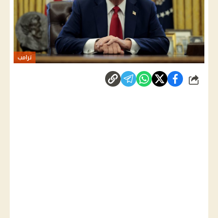
ترامب
شارك