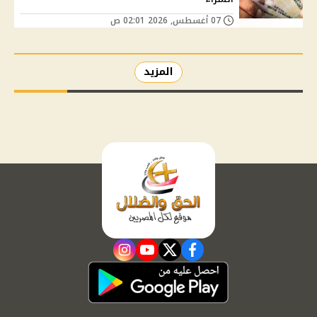
07 أغسطس, 2026 02:01 ص
المزيد
instagram
youtube
twitter
facebook