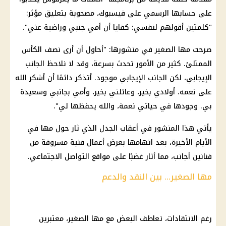
على حسابها الرسمي على فيسبوك، مصحوبة بتعليق مؤثر:
"كلمتين أقولهم لنفسي: كفايا أن أمي جنبي وراضية عني".
صرحت مها الصغير في منشورها: "أحاول أن أرى نصف الكأس
الممتلئ. كثير من الأمور تحدث بسرعة، وقد لا نلاحظ الجانب
الإيجابي، لكن الجانب الإيجابي موجود. أتذكر دائمًا أن أشكر الله
على نعمه. أولادي بخير، وعائلتي بخير، وأمي بجانبي وسعيدة
بي. وجودها في حياتي نعمة، والله يحفظها لي".
يأتي هذا المنشور في أعقاب الجدل الذي ثار حول مها في
الأيام الأخيرة، بعد اتهامها بعرض أعمال فنية مسروقة من
فنانين أجانب، مما أثار غضبًا على مواقع التواصل الاجتماعي.
مها الصغير... بين النقد والدعم
رغم الانتقادات، تعاطف البعض مع مها الصغير، معتبرين