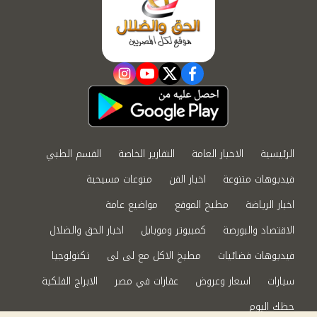
instagram
youtube
twitter
facebook
الرئيسية
الاخبار العامة
التقارير الخاصة
القسم الطبي
فيديوهات متنوعة
اخبار الفن
منوعات مسيحية
اخبار الرياضة
مطبخ الموقع
مواضيع عامة
الاقتصاد والبورصة
كمبيوتر وموبايل
اخبار الحق والضلال
فيديوهات فضائيات
مطبخ الاكل مع لى لى
تكنولوجيا
سيارات
اسعار وعروض
عقارات في مصر
الابراج الفلكية
حظك اليوم