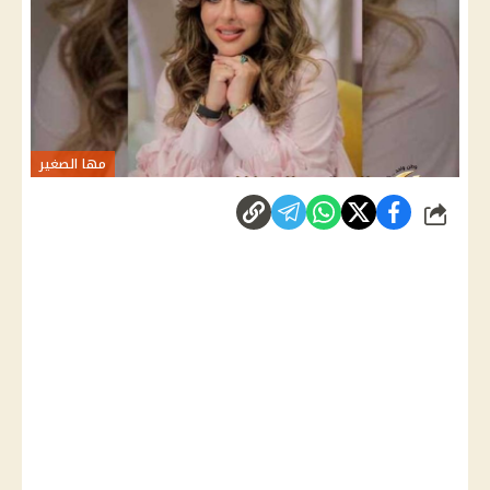
مها الصغير
شارك