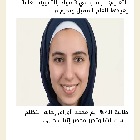
التعليم: الراسب في 3 مواد بالثانوية العامة
يعيدها العام المقبل ويحرم م...
طالبة الـ4% ريم محمد: أوراق إجابة التظلم
ليست لها وتحرر محضر إثبات حال...