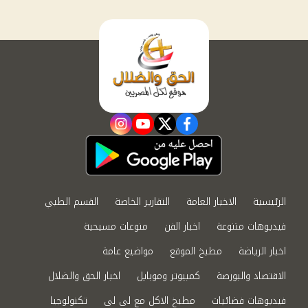
instagram
youtube
twitter
facebook
الرئيسية
الاخبار العامة
التقارير الخاصة
القسم الطبي
فيديوهات متنوعة
اخبار الفن
منوعات مسيحية
اخبار الرياضة
مطبخ الموقع
مواضيع عامة
الاقتصاد والبورصة
كمبيوتر وموبايل
اخبار الحق والضلال
فيديوهات فضائيات
مطبخ الاكل مع لى لى
تكنولوجيا