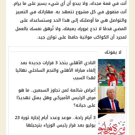
أنت في قمة مجدك، ولا يبدو أن أي شيء يسير على ما يرام.
أنت متفوق في كل مشروع تتعهد به. مهاراتك في التعبير
والتواصل هي ما أوصلتك إلى هذا الحد وستساعدك على
المضي قدمًا لا تدع غرورك يعيقك، ولا تُرهق نفسك بالعمل
لمجرد أن الكواكب مواتية حافظ على توازن جيد.
لا يفوتك
النادي الأهلي يتخذ 3 قرارات جديدة بعد
إلغاء مباراة الأهلي والنجم الساحلي نهائيا
لهذا السبب
أعراض شائعة لمن تجاوز السبعين.. ما هو
مرض الرئيس الأميركي وهل يمثل تهديدًا
على حياته؟
3 أيام راحة.. موعد وعدد أيام إجازة ثورة 23
يوليو بعد قرار رئيس الوزراء بترحيلها