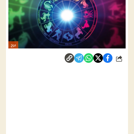
برج
شارك