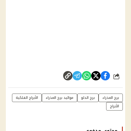
شارك
برج العذراء
برج الدلو
مواليد برج العذراء
الأبراج الفلكية
الأبراج
محتوى مدفوع