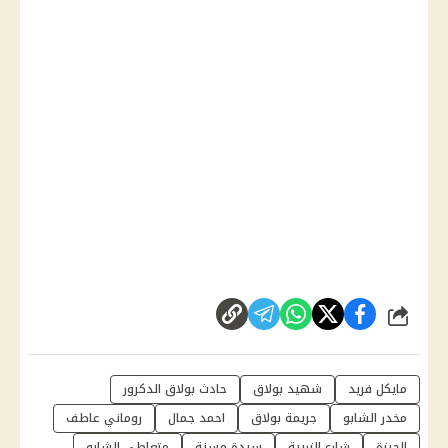
شارك
مايكل فريد
شهيد بولاق
حادث بولاق الدكرور
مخدر الشابو
جريمة بولاق
احمد جمال
روماني عاطف
الجيزة
شارع الزريبة
سيدة مسنة
متعاطي الشابو