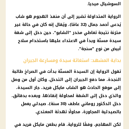
السوشيال ميديا.
الرواية المتداولة تشير إلى أن منفذ الهجوم هو شاب
يُدعى أحمد جمال (32 عامًا)، ويُقال إنه كان في حالة غير
متزنة نتيجة تعاطي مخدر "الشابو"، حين دخل إلى شقة
سيدة مسنّة وبدأ في الاعتداء عليها باستخدام سلاح
أبيض من نوع "سنجة".
بداية المشهد: استغاثة سيدة ومسارعة الجيران
تقول الرواية إن السيدة المسنّة بدأت في الصراخ طالبة
النجدة، مما دفع الجيران إلى التدخل. وكان أول من وصل
إلى موقع الحادث هو الشاب مايكل فريد، جار السيدة،
والذي دخل إلى الشقة لمحاولة إنقاذها. وبعده بدقائق،
دخل الدكتور روماني عاطف (30 سنة)، صيدلي يعمل
بالصيدلية المجاورة، محاولًا تهدئة المعتدي.
لكن المهاجم، وفقًا للرواية، قام بطعن مايكل فريد في