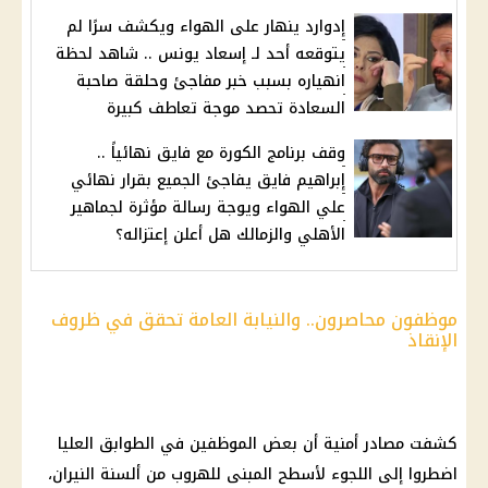
إدوارد ينهار على الهواء ويكشف سرًا لم
يتوقعه أحد لـ إسعاد يونس .. شاهد لحظة
انهياره بسبب خبر مفاجئ وحلقة صاحبة
السعادة تحصد موجة تعاطف كبيرة
وقف برنامج الكورة مع فايق نهائياً ..
إبراهيم فايق يفاجئ الجميع بقرار نهائي
علي الهواء ويوجة رسالة مؤثرة لجماهير
الأهلي والزمالك هل أعلن إعتزاله؟
موظفون محاصرون.. والنيابة العامة تحقق في ظروف
الإنقاذ
كشفت مصادر أمنية أن بعض الموظفين في الطوابق العليا
اضطروا إلى اللجوء لأسطح المبنى للهروب من ألسنة النيران،