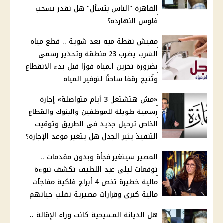
القاهرة "الناس بتسأل" هل نقدر نسحب
فلوس النهارده؟
مفيش نقطة ميه بعد شوية .. قطع مياه
الشرب يضرب 23 منطقة وتحذير رسمي
بضرورة تخزين المياه فورًا قبل بدء الانقطاع
وتُتيح رقمًا ساخنًا لتوفير المياه
«مش هتشتغل 3 أيام متواصلة» إجازة
رسمية طويلة للموظفين والبنوك والقطاع
الخاص ترحيل جديد في الطريق وتوقيت
التنفيذ يثير الجدل هل يتغير موعد الإجازة؟
المصير سيتغير فجأة وبدون مقدمات ..
توقعات ليلى عبد اللطيف تكشف نبوءة
مالية خطيرة تخص 4 أبراج فلكية مفاجآت
مالية كبرى وقرارات مصيرية تقلب حياتهم
هل الديانة المسيحية كانت وراء الإقالة ..