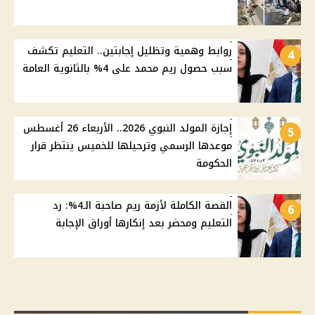
روابط وهمية وتظليل إجابتين.. التعليم تكشف
4
سبب حصول ريم محمد على 4% بالثانوية العامة
إجازة المولد النبوي 2026.. الأربعاء 26 أغسطس
5
موعدها الرسمي وترحيلها للخميس ينتظر قرار
الحكومة
القصة الكاملة لأزمة ريم صاحبة الـ4%: رد
6
التعليم ومحضر بعد إنكارها أوراق الإجابة