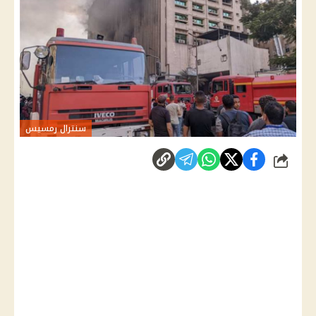
سنترال رمسيس
شارك