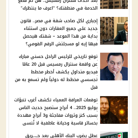
بعد احداث سنترال رمسيس.. هل تم قطع
الخدمة في منطقتك؟ "اعرف ما ينتظرك"
إجباري لكل صاحب شقة في مصر.. قانون
جديد علي جميع العقارات دون استثناء
بداية من هذا الموعد – شقتك هيحصل
فيها إيه لو مسجلتش الرقم القومي؟
توقع تاريخي للرئيس الراحل حسني مبارك
عن واقعة سنترال رمسيس قبل 20 عامًا
فيديو متداول يكشف أخطر مخطط
تجسسي مخطط له دولياً ولم تسمع به من
قبل
توقعات العرافة العمياء تكشف أغرب تنبؤات
يوليو 2025.. 4 أبراج ستصبح حديث الناس
بسبب كنز وثروات مفاجئة و3 أبراج مهددة
بخسائر قاسية وخيانة عاطفية لا تُنسى
عطل يضرب البنك الأهلي بعد حــ،ـريق