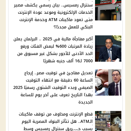
سنترال رمسيس.. بيان رسمي يكشف مصير
الخدمات الإلكترونية وموعد عودة الإنترنت
متى تعود ماكينات ATM وخدمة الإنترنت
البنكي للعمل مجددًا؟
أكبر مفاجأة مالية في 2025 .. البرلمان يعلن
زيادة المرتبات 600% لبعض الفئات ورفع
الحد الأدنى للأجور بشكل غير مسبوق من
7000 لـ16 ألف جنيه شهريًا
تعديل مفاجئ في توقيت مصر.. إرجاع
الساعة 60 دقيقة مع انتهاء التوقيت
الصيفي وبدء التوقيت الشتوي رسميًا 2025
بهذا التاريخ تعرف على آخر يوم للساعة
الجديدة
قطع الإنترنت ومخاوف من توقف ماكينات
الـATM.. هل تتأثر البنوك المصرية اليوم
بسبب حـ،ـ،ـريق سنترال رمسيس وسط