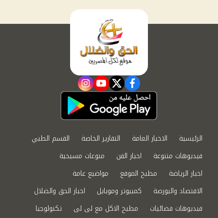
instagram
youtube
twitter
facebook
الرئيسية
الاخبار العامة
التقارير الخاصة
القسم الطبي
فيديوهات متنوعة
اخبار الفن
منوعات مسيحية
اخبار الرياضة
مطبخ الموقع
مواضيع عامة
الاقتصاد والبورصة
كمبيوتر وموبايل
اخبار الحق والضلال
فيديوهات فضائيات
مطبخ الاكل مع لى لى
تكنولوجيا