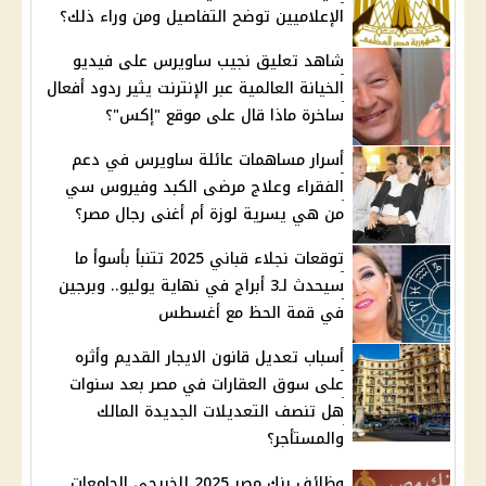
الإعلاميين توضح التفاصيل ومن وراء ذلك؟
شاهد تعليق نجيب ساويرس على فيديو
الخيانة العالمية عبر الإنترنت يثير ردود أفعال
ساخرة ماذا قال على موقع "إكس"؟
أسرار مساهمات عائلة ساويرس في دعم
الفقراء وعلاج مرضى الكبد وفيروس سي
من هي يسرية لوزة أم أغنى رجال مصر؟
توقعات نجلاء قباني 2025 تتنبأ بأسوأ ما
سيحدث لـ3 أبراج في نهاية يوليو.. وبرجين
في قمة الحظ مع أغسطس
أسباب تعديل قانون الايجار القديم وأثره
على سوق العقارات في مصر بعد سنوات
هل تنصف التعديلات الجديدة المالك
والمستأجر؟
وظائف بنك مصر 2025 للخريجي الجامعات