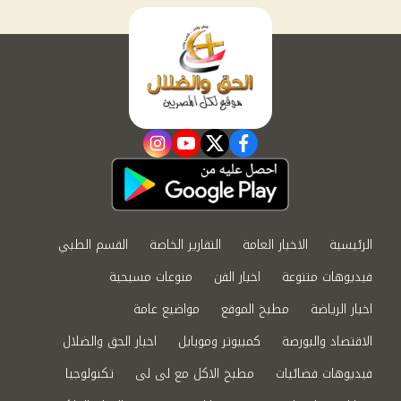
instagram
youtube
twitter
facebook
الرئيسية
الاخبار العامة
التقارير الخاصة
القسم الطبي
فيديوهات متنوعة
اخبار الفن
منوعات مسيحية
اخبار الرياضة
مطبخ الموقع
مواضيع عامة
الاقتصاد والبورصة
كمبيوتر وموبايل
اخبار الحق والضلال
فيديوهات فضائيات
مطبخ الاكل مع لى لى
تكنولوجيا