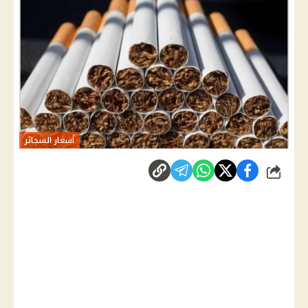
أسعار السجائر
شارك