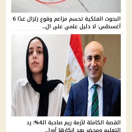
البحوث الفلكية تحسم مزاعم وقوع زلزال غدًا 6
أغسطس: لا دليل علمي على ال...
القصة الكاملة لأزمة ريم صاحبة الـ4%: رد
التعليم ومحضر بعد إنكارها أورا...