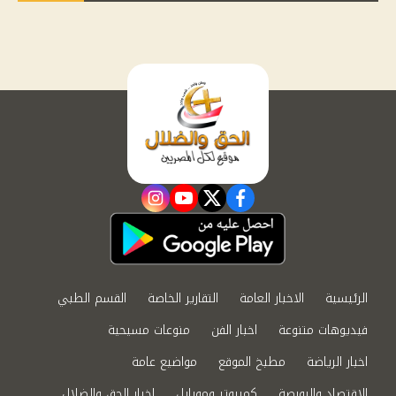
instagram
youtube
twitter
facebook
الرئيسية
الاخبار العامة
التقارير الخاصة
القسم الطبي
فيديوهات متنوعة
اخبار الفن
منوعات مسيحية
اخبار الرياضة
مطبخ الموقع
مواضيع عامة
الاقتصاد والبورصة
كمبيوتر وموبايل
اخبار الحق والضلال