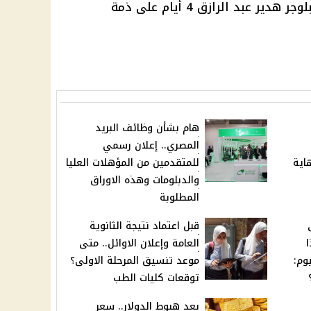
بلاغات واعترافات.. تفاصيل حبس البلوجر هدير عبد الرازق 4 أيام على ذمة
هام بشأن وظائف البريد
المصري.. إعلان رسمي
 نهاية
للمتقدمين من المؤهلات العليا
والدبلومات وهذه الاوراق
المطلوبة
قبل اعتماد نتيجة الثانوية
ا
العامة وإعلان الاوائل.. متى
وم:
موعد تنسيق المرحلة الاولى؟
توقعات كليات الطب
بعد هبوط الدولار.. سعر