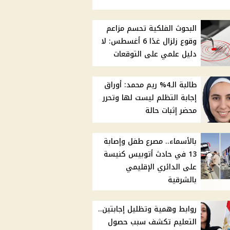
البحوث الفلكية تحسم مزاعم
وقوع زلزال غدًا 6 أغسطس: لا
دليل علمي على التوقعات
طالبة الـ4% ريم محمد: أوراق
إجابة التظلم ليست لها وتحرر
محضر إثبات حالة
بالأسماء.. مصرع طفل وإصابة
13 في حادث أتوبيس كنيسة
على الدائري الإقليمي
بالشرقية
روابط وهمية وتظليل إجابتين..
التعليم تكشف سبب حصول