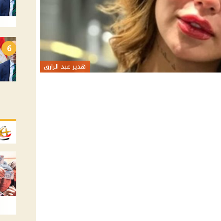
6
هدير عبد الرازق