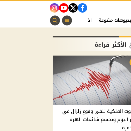
instagram
youtube
twitter
facebook
ديوهات متنوعة
اخبار الفن
منوعات مسيحية
اخبار الرياضة
الأكثر قراءة
وث الفلكية تنفي وقوع زلزال في
اليوم وتحسم شائعات الهزة
مرة