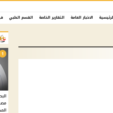
لرئيسية
الاخبار العامة
التقارير الخاصة
القسم الطبي
في
1
البح
مصر 
المد