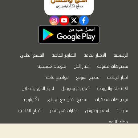
instagram
youtube
twitter
facebook
الرئيسية
الاخبار العامة
التقارير الخاصة
القسم الطبي
فيديوهات متنوعة
اخبار الفن
منوعات مسيحية
اخبار الرياضة
مطبخ الموقع
مواضيع عامة
الاقتصاد والبورصة
كمبيوتر وموبايل
اخبار الحق والضلال
فيديوهات فضائيات
مطبخ الاكل مع لى لى
تكنولوجيا
سيارات
اسعار وعروض
عقارات في مصر
الابراج الفلكية
حظك اليوم
من نحن
سياسة الخصوصية
اتصل بنا