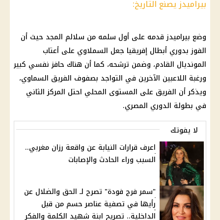
بيراميدز يصنع التاريخ:
وضع بيراميدز قدمه على أول سلمه من سلالم المجد حيث أن
الفوز بدوري أبطال إفريقيا جعل السملاوي على أعتاب
المونديال القادم، وضمن ترشحه، كما أن هناك حافز نفسي كبير
ورغبة اللاعبين الآخرين في التواجد بصفوف الفريق السماوي،
ويذكر أن الفريق على المستوى المحلي احتل المركز الثاني
في بطولة الدوري
المصري
.
لا يفوتك
اعرف قرارات النيابة عن واقعة رزان مغربي..
السبب وراء الحادث والإصابات
"سمر فرج فودة" تصرح لـ الحق والضلال عن
رأيها في تصفية عناصر حسم من قبل
الداخلية.. تصريح ابنة شهيد الكلمة والفكر