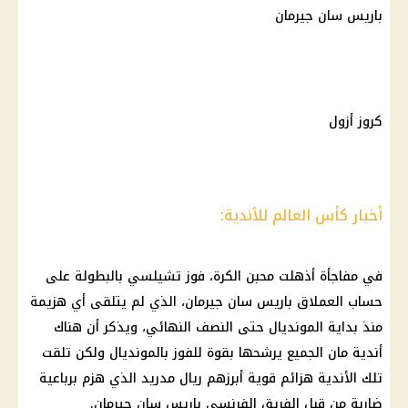
باريس سان جيرمان
كروز أزول
أخبار كأس العالم للأندية:
في مفاجأة أذهلت محبن الكرة، فوز تشيلسي بالبطولة على
حساب
العملاق
باريس سان جيرمان
، الذي لم يتلقى أي هزيمة
منذ بداية المونديال حتى النصف النهائي، ويذكر أن هناك
أندية مان الجميع يرشحها بقوة للفوز بالمونديال ولكن تلقت
تلك الأندية هزائم قوية أبرزهم ريال مدريد الذي هزم برباعية
ضاربة من قبل الفريق الفرنسي
باريس سان جيرمان
.