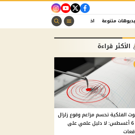
instagram
youtube
twitter
facebook
ديوهات متنوعة
اخبار الفن
منوعات مسيحية
اخبار الرياضة
الأكثر قراءة
وث الفلكية تحسم مزاعم وقوع زلزال
غدًا 6 أغسطس: لا دليل علمي على
قعات