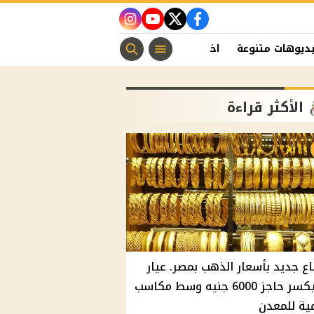
instagram
youtube
twitter
facebook
ديوهات متنوعة
اخبار الفن
منوعات مسيحية
اخبار الرياضة
الأكثر قراءة
اع جديد بأسعار الذهب بمصر. عيار
21 يكسر حاجز 6000 جنيه وسط مكاسب
ية للمعدن