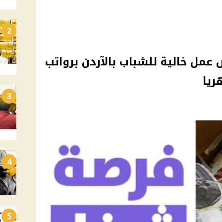
2
عمل خالية للشباب بالآردن برواتب
3
4
5