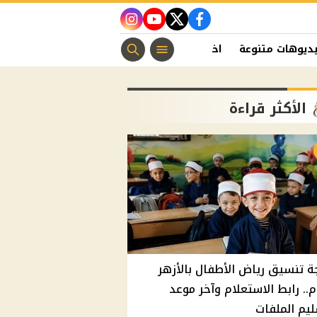
instagram
youtube
twitter
facebook
ديوهات متنوعة
اخبار الفن
منوعات مسيحية
اخبار الرياضة
الأكثر قراءة
ة تنسيق رياض الأطفال بالأزهر
م.. رابط الاستعلام وآخر موعد
يم الملفات