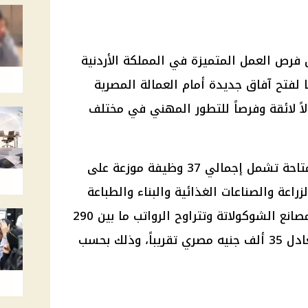
 فرص العمل المتميزة في المملكة الأردنية
فتح آفاق جديدة أمام العمالة المصرية
اً لائقة وفرصاً للتطور المهني في مختلف
وبحسب بيان الوزارة فإن الفرص المتاحة تشمل إجمالي 37 وظيفة موزعة على
راعة والصناعات الغذائية والبناء والطباعة
وصناعة الملابس وتربية الدواجن ومصانع الشوكولاتة وتتراوح الرواتب ما بين 290
دينار أردني إلى 500 دينار أي ما يعادل 35 ألف جنيه مصري تقريباً، وذلك بحسب