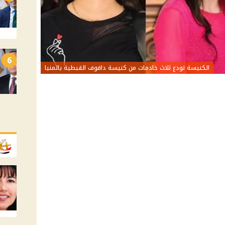
6
الكنيسة تودع ثلاث خادمات من كنيسة داقوف القبطية بالمنيا