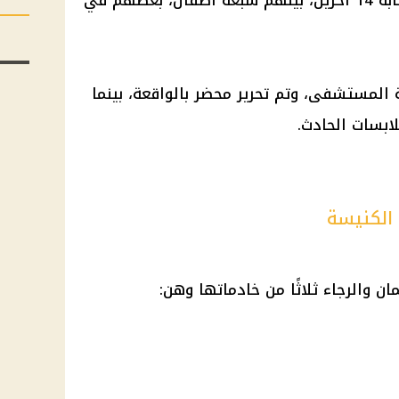
مما أسفر عن وفاة ثلاث فتيات وإصابة 14 آخرين، بينهم سبعة أطفال، بعضهم في
المستشفى، وتم تحرير محضر بالواقعة، بينما
لابسات الحادث.
 الكنيسة
ن والرجاء ثلاثًا من خادماتها وهن: