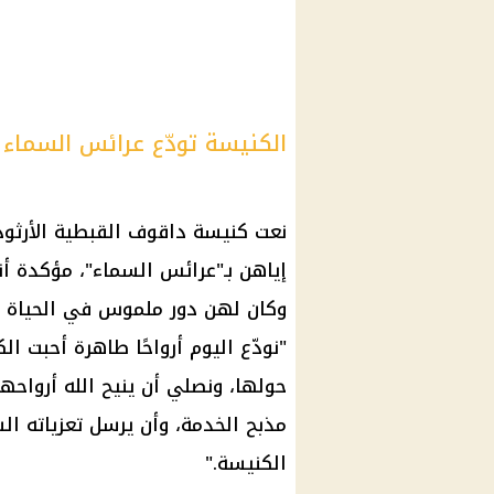
الكنيسة تودّع عرائس السما
نعت كنيسة داقوف القبطية الأرثوذ
إياهن بـ"عرائس السماء"، مؤكدة 
وكان لهن دور ملموس في الحياة الرو
"نودّع اليوم أرواحًا طاهرة أحبت 
حولها، ونصلي أن ينيح الله أروا
مذبح الخدمة، وأن يرسل تعزياته 
الكنيسة."