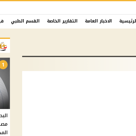
لرئيسية
الاخبار العامة
التقارير الخاصة
القسم الطبي
في
1
البح
مصر 
المد