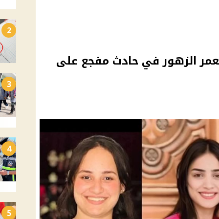
2
ع 3 خادمات بعمر الزهور في حادث مفجع على
3
4
5