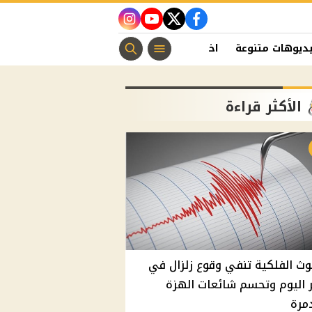
instagram
youtube
twitter
facebook
ديوهات متنوعة
اخبار الفن
منوعات مسيحية
اخبار الرياضة
الأكثر قراءة
وث الفلكية تنفي وقوع زلزال في
اليوم وتحسم شائعات الهزة
مرة