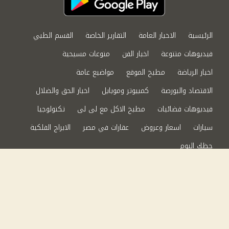
الرئيسية
الاخبار العامة
التقارير الخاصة
القسم الطبي
فيديوهات متنوعة
اخبار الفن
منوعات مسيحية
اخبار الرياضة
مطبخ الموقع
مواضيع عامة
الاقتصاد والبورصة
كمبيوتر وموبايل
اخبار الحق والضلال
فيديوهات فضائيات
مطبخ الاكل مع لى لى
تكنولوجيا
سيارات
اسعار وعروض
عقارات في مصر
الابراج الفلكية
حظك اليوم
من نحن
سياسة الخصوصية
اتصل بنا
©2024 الحق والضلال All Rights Reserved.
Powered by