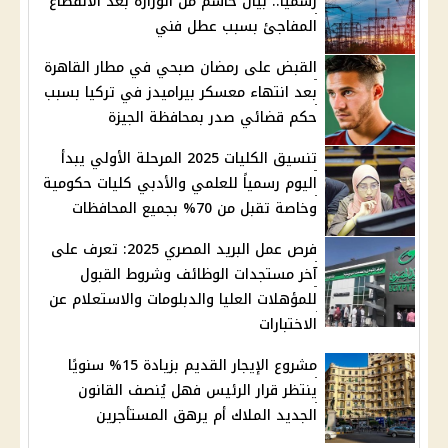
رسميًا.. بيان حاسم من الوزارة بعد الانقطاع
المفاجئ بسبب عطل فني
القبض على رمضان صبحي في مطار القاهرة
بعد انتهاء معسكر بيراميدز في تركيا بسبب
حكم قضائي صدر بمحافظة الجيزة
تنسيق الكليات 2025 المرحلة الأولي يبدأ
اليوم رسمياً للعلمي والأدبي كليات حكومية
وخاصة تقبل من 70% بجميع المحافظات
فرص عمل البريد المصري 2025: تعرف على
آخر مستجدات الوظائف وشروط القبول
للمؤهلات العليا والدبلومات والاستعلام عن
الاختبارات
مشروع الإيجار القديم بزيادة 15% سنويًا
ينتظر قرار الرئيس فهل يُنصف القانون
الجديد الملاك أم يرهق المستأجرين