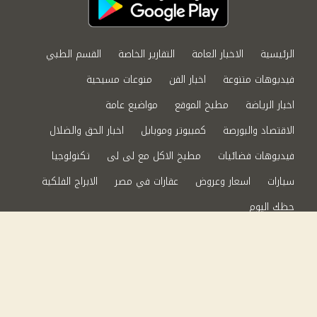
الرئيسية
الاخبار العامة
التقارير الخاصة
القسم الطبي
فيديوهات متنوعة
اخبار الفن
منوعات مسيحية
اخبار الرياضة
مطبخ الموقع
مواضيع عامة
الاقتصاد والبورصة
كمبيوتر وموبايل
اخبار الحق والضلال
فيديوهات فضائيات
مطبخ الاكل مع لى لى
تكنولوجيا
سيارات
اسعار وعروض
عقارات في مصر
الابراج الفلكية
حظك اليوم
من نحن
سياسة الخصوصية
اتصل بنا
©2024 الحق والضلال All Rights Reserved.
Powered by