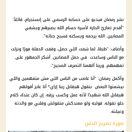
نشر رمضان فيديو على حسابه الرسمي على إنستجرام، قائلاً:
"أقدم تعازيّ الحارة لأسرة حسام الله يصبرهم ويشفي
المصابين. الله يرحمه ويسكنه فسيح جناته".
وأضاف: "طبعًا، لما شفت اللي حصل، وقفت الحفلة فورًا ونزلت
مع الناس وساعدت في حمل المصابين. أشكر الجمهور على
تفهمهم، وربنا ألهمنا التصرف الصحيح".
وأكمل رمضان: "أنا غاضب من الناس اللي مش متفهمين واللي
بيشمتوا البعض بتقول هيقابل ربنا إزاي؟ أنا عايز أقولهم
هيقابل الله شهيدًا لأنه عمل وكسب رزقه. إن كان عندك كلام
حلو تقوله، قوليه ولو معندكش متقولش وقلبي مع والدته
وعيلته.
صورة تصريح الدفن