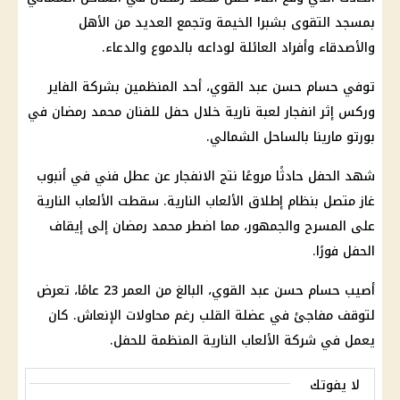
بمسجد التقوى بشبرا الخيمة وتجمع العديد من الأهل
والأصدقاء وأفراد العائلة لوداعه بالدموع والدعاء.
توفي حسام حسن عبد القوي، أحد المنظمين بشركة
الفاير
وركس
إثر انفجار لعبة نارية خلال حفل للفنان
محمد رمضان
في
بورتو
مارينا
بالساحل الشمالي.
شهد الحفل حادثًا مروعًا نتج الانفجار عن عطل فني في أنبوب
غاز متصل بنظام إطلاق
الألعاب النارية
. سقطت الألعاب النارية
على المسرح والجمهور، مما اضطر
محمد رمضان
إلى
إيقاف
الحفل
فورًا.
أصيب حسام حسن عبد القوي، البالغ من العمر 23 عامًا، تعرض
لتوقف مفاجئ في عضلة
القلب
رغم محاولات الإنعاش. كان
يعمل في شركة الألعاب النارية المنظمة للحفل.
لا يفوتك