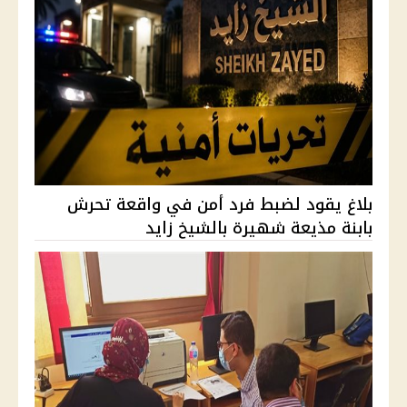
بلاغ يقود لضبط فرد أمن في واقعة تحرش
بابنة مذيعة شهيرة بالشيخ زايد