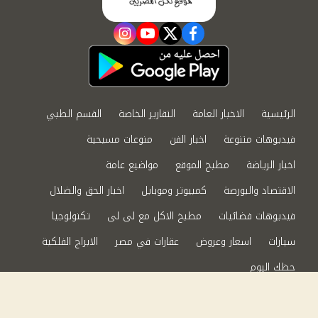
instagram
youtube
twitter
facebook
الرئيسية
الاخبار العامة
التقارير الخاصة
القسم الطبي
فيديوهات متنوعة
اخبار الفن
منوعات مسيحية
اخبار الرياضة
مطبخ الموقع
مواضيع عامة
الاقتصاد والبورصة
كمبيوتر وموبايل
اخبار الحق والضلال
فيديوهات فضائيات
مطبخ الاكل مع لى لى
تكنولوجيا
سيارات
اسعار وعروض
عقارات في مصر
الابراج الفلكية
حظك اليوم
من نحن
سياسة الخصوصية
اتصل بنا